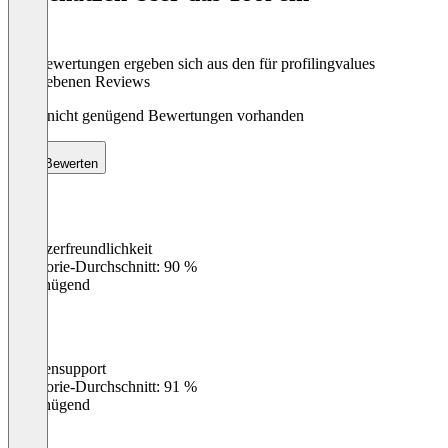
Die Bewertungen ergeben sich aus den für profilingvalues
abgegebenen Reviews
Noch nicht genügend Bewertungen vorhanden
Bewerten
Benutzerfreundlichkeit
0
%
Kategorie-Durchschnitt: 90 %
Ungenügend
Kundensupport
0
%
Kategorie-Durchschnitt: 91 %
Ungenügend