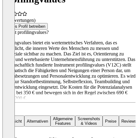
(0 Bewertungen)
Dieses Profil betreiben
Was ist profilingvalues?
profilingvalues bietet ein wertemetrisches Verfahren, das es
ermöglicht, die inneren Werte des Menschen zu messen und
Potenziale sichtbar zu machen. Das Ziel ist es, Orientierung zu
geben und wertebasierte Unternehmensführung zu unterstützen. Das
wissenschaftlich fundierte Instrument profilingvalues (V12C) stellt
systematisch die Fähigkeiten und Neigungen einer Person dar, um
Stellenbesetzungen und Personalentwicklung zu optimieren. Es wird
auch zur Standortbestimmung, Selbstreflexion, Teambuilding und
Teamentwicklung eingesetzt. Die Kosten für die Potenzialanalysen
starten bei 350 € und bewegen sich in der Regel zwischen 690 €
und 1.200 €.
Allgemeine
Screenshots
Übersicht
Alternativen
Preise
Reviews
Features
& Videos