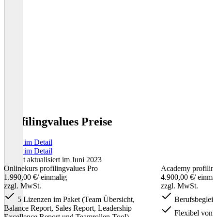
profilingvalues Preise
Preise im Detail
Preise im Detail
Zuletzt aktualisiert im Juni 2023
Onlinekurs profilingvalues Pro
Academy profiling
1.990,00 €
/ einmalig
4.900,00 €
/ einma
zzgl. MwSt.
zzgl. MwSt.
5 Lizenzen im Paket (Team Übersicht,
Berufsbegleit
Balance Report, Sales Report, Leadership
Flexibel von 
Excellence Report und Teamrollen-Tool)