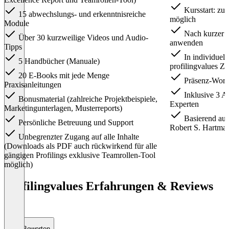
Kursstart: zu 
15 abwechslungs- und erkenntnisreiche
möglich
Module
Nach kurzer Ze
Über 30 kurzweilige Videos und Audio-
anwenden
Tipps
In individuel
5 Handbücher (Manuale)
profilingvalues Zer
20 E-Books mit jede Menge
Präsenz-Work
Praxisanleitungen
Inklusive 3 A
Bonusmaterial (zahlreiche Projektbeispiele,
Experten
Marketingunterlagen, Musterreports)
Basierend auf
Persönliche Betreuung und Support
Robert S. Hartma
Unbegrenzter Zugang auf alle Inhalte
(Downloads als PDF auch rückwirkend für alle
gängigen Profilings exklusive Teamrollen-Tool
möglich)
Item
1
profilingvalues Erfahrungen & Reviews
of
(0)
2
Bewerten