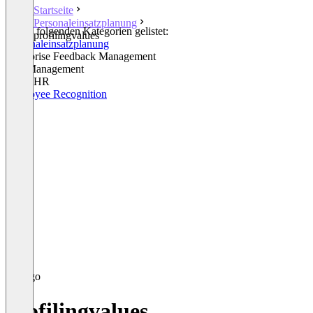
Startseite
Personaleinsatzplanung
In den folgenden Kategorien gelistet:
profilingvalues
Personaleinsatzplanung
Enterprise Feedback Management
Test Management
Other HR
Employee Recognition
profilingvalues