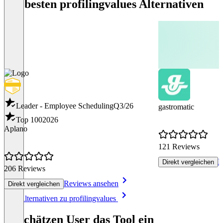
Die besten profilingvalues Alternativen
Leader - Employee Scheduling
Q3/26
gastromatic
Top 100
2026
Aplano
121 Reviews
R
Direkt vergleichen
206 Reviews
Reviews ansehen
Direkt vergleichen
Item
Alle Alternativen zu profilingvalues
1
of
So schätzen User das Tool ein
8