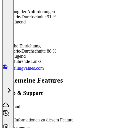
Erfüllung der Anforderungen
0
%
Kategorie-Durchschnitt: 91 %
Ungenügend
Einfache Einrichtung
0
%
Kategorie-Durchschnitt: 88 %
Ungenügend
Weiterführende Links
profilingvalues.com
Allgemeine Features
Setup & Support
Cloud
Keine Informationen zu diesem Feature
On-premise