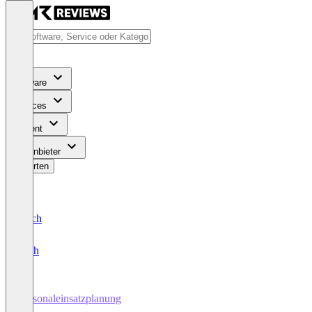
Software
Services
Content
Für Anbieter
Bewerten
Deutsch
English
Personaleinsatzplanung