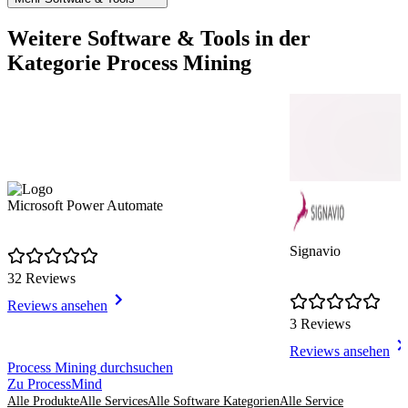
Weitere Software & Tools in der
Kategorie Process Mining
Microsoft Power Automate
Signavio
32 Reviews
Reviews ansehen
3 Reviews
Reviews ansehen
Item
Process Mining durchsuchen
1
Zu ProcessMind
of
Alle Produkte
Alle Services
Alle Software Kategorien
Alle Service