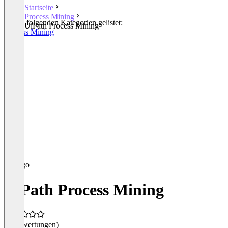
Startseite
Process Mining
In den folgenden Kategorien gelistet:
UiPath Process Mining
Process Mining
UiPath Process Mining
(0 Bewertungen)