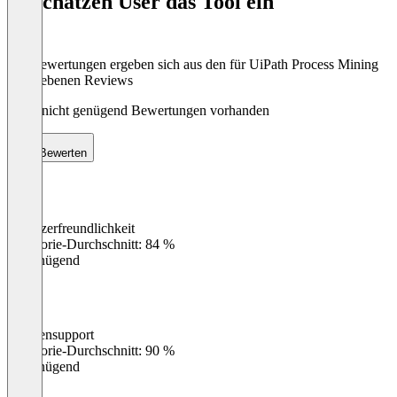
So schätzen User das Tool ein
8
Die Bewertungen ergeben sich aus den für UiPath Process Mining
abgegebenen Reviews
Noch nicht genügend Bewertungen vorhanden
Bewerten
Benutzerfreundlichkeit
0
%
Kategorie-Durchschnitt: 84 %
Ungenügend
Kundensupport
0
%
Kategorie-Durchschnitt: 90 %
Ungenügend