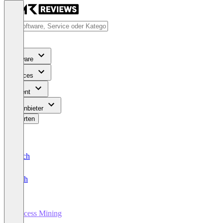
Software
Services
Content
Für Anbieter
Bewerten
Deutsch
English
Process Mining