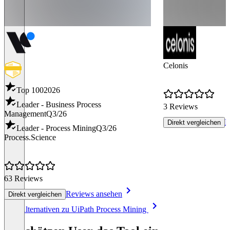
Celonis
Top 100
2026
Leader - Business Process
3 Reviews
Management
Q3/26
R
Direkt vergleichen
Leader - Process Mining
Q3/26
Process.Science
63 Reviews
Reviews ansehen
Direkt vergleichen
Item
Alle Alternativen zu UiPath Process Mining
1
of