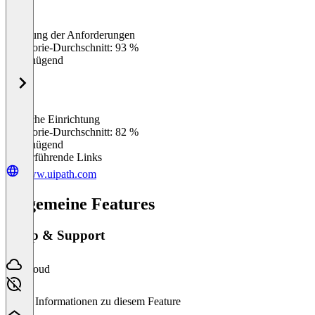
Erfüllung der Anforderungen
0
%
Kategorie-Durchschnitt: 93 %
Ungenügend
Einfache Einrichtung
0
%
Kategorie-Durchschnitt: 82 %
Ungenügend
Weiterführende Links
www.uipath.com
Allgemeine Features
Setup & Support
Cloud
Keine Informationen zu diesem Feature