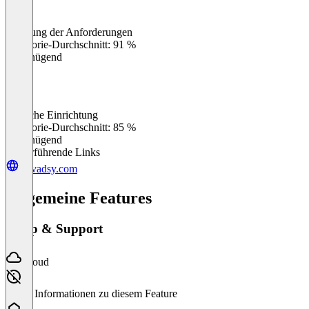
Erfüllung der Anforderungen
0
%
Kategorie-Durchschnitt: 91 %
Ungenügend
Einfache Einrichtung
0
%
Kategorie-Durchschnitt: 85 %
Ungenügend
Weiterführende Links
privadsy.com
Allgemeine Features
Setup & Support
Cloud
Keine Informationen zu diesem Feature