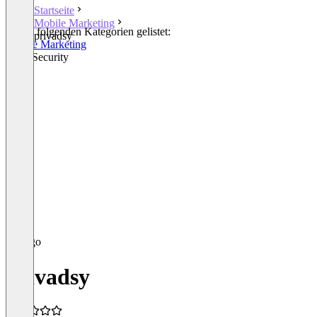
Startseite
Mobile Marketing
In den folgenden Kategorien gelistet:
privadsy
Mobile Marketing
DNS Security
privadsy