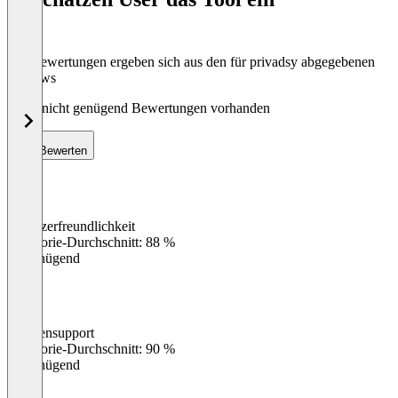
Die Bewertungen ergeben sich aus den für privadsy abgegebenen
Reviews
Noch nicht genügend Bewertungen vorhanden
Bewerten
Benutzerfreundlichkeit
0
%
Kategorie-Durchschnitt: 88 %
Ungenügend
Kundensupport
0
%
Kategorie-Durchschnitt: 90 %
Ungenügend