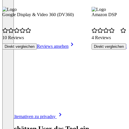
Google Display & Video 360 (DV360)
Amazon DSP
10 Reviews
4 Reviews
Reviews ansehen
R
Direkt vergleichen
Direkt vergleichen
Item
Alle Alternativen zu privadsy
1
of
So schätzen User das Tool ein
8