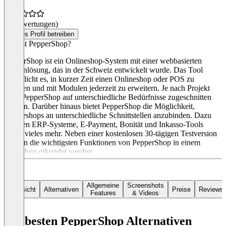
(0 Bewertungen)
Dieses Profil betreiben
Was ist PepperShop?
PepperShop ist ein Onlineshop-System mit einer webbasierten
Kassenlösung, das in der Schweiz entwickelt wurde. Das Tool
ermöglicht es, in kurzer Zeit einen Onlineshop oder POS zu
erstellen und mit Modulen jederzeit zu erweitern. Je nach Projekt
kann PepperShop auf unterschiedliche Bedürfnisse zugeschnitten
werden. Darüber hinaus bietet PepperShop die Möglichkeit,
Onlineshops an unterschiedliche Schnittstellen anzubinden. Dazu
gehören ERP-Systeme, E-Payment, Bonität und Inkasso-Tools
sowie vieles mehr. Neben einer kostenlosen 30-tägigen Testversion
können die wichtigsten Funktionen von PepperShop in einem
Workshop erkundet werden.
Allgemeine
Screenshots
Übersicht
Alternativen
Preise
Reviews
Features
& Videos
Die besten PepperShop Alternativen