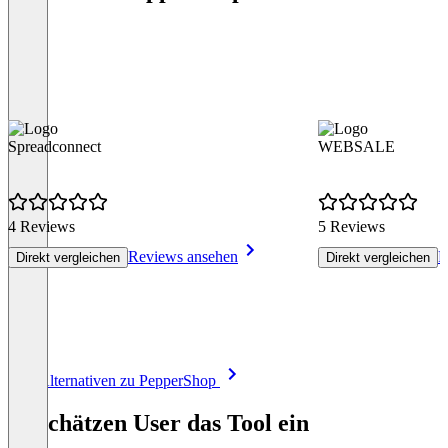
Spreadconnect
WEBSALE
4 Reviews
5 Reviews
Reviews ansehen
R
Direkt vergleichen
Direkt vergleichen
Item
Alle Alternativen zu PepperShop
1
of
So schätzen User das Tool ein
8