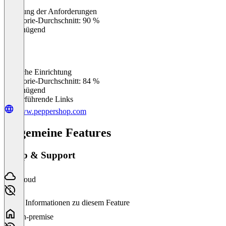
Erfüllung der Anforderungen
0
%
Kategorie-Durchschnitt: 90 %
Ungenügend
Einfache Einrichtung
0
%
Kategorie-Durchschnitt: 84 %
Ungenügend
Weiterführende Links
www.peppershop.com
Allgemeine Features
Setup & Support
Cloud
Keine Informationen zu diesem Feature
On-premise