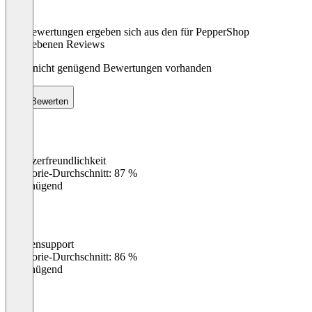
Die Bewertungen ergeben sich aus den für PepperShop
abgegebenen Reviews
Noch nicht genügend Bewertungen vorhanden
Bewerten
Benutzerfreundlichkeit
0
%
Kategorie-Durchschnitt: 87 %
Ungenügend
Kundensupport
0
%
Kategorie-Durchschnitt: 86 %
Ungenügend