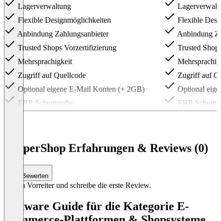
Lagerverwaltung
Lagerverwalt
Flexible Designmöglichkeiten
Flexible Desi
Anbindung Zahlungsanbieter
Anbindung Za
Trusted Shops Vorzertifizierung
Trusted Shops
Mehrsprachigkeit
Mehrsprachig
Zugriff auf Quellcode
Zugriff auf Q
Optional eigene E-Mail Konten (+ 2GB)
Optional eige
ERP-Schnittstelle
ERP-Schnittst
Webservice API + Business Connector
Webservice A
Priorisierter Support
Aktives Monitoring des Shops
PepperShop Erfahrungen & Reviews (0)
Optional Service Level Agreement (up to
24/7)
Item
Bewerten
1
Sei ein Vorreiter und schreibe die erste Review.
of
3
Software Guide für die Kategorie E-
Commerce-Plattformen & Shopsysteme