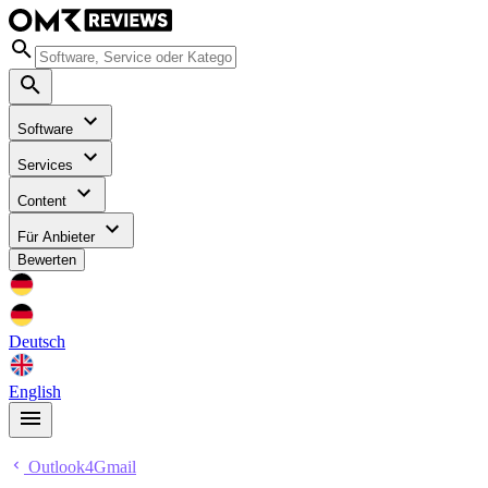
Software
Services
Content
Für Anbieter
Bewerten
Deutsch
English
Outlook4Gmail