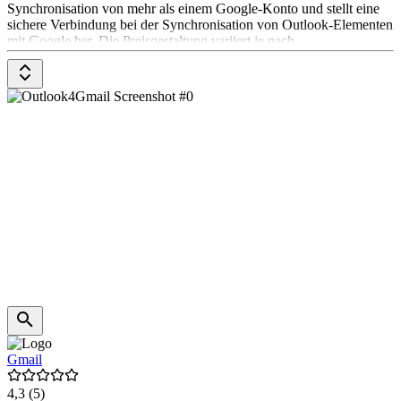
Synchronisation von mehr als einem Google-Konto und stellt eine
sichere Verbindung bei der Synchronisation von Outlook-Elementen
mit Google her. Die Preisgestaltung variiert je nach
Funktionsumfang. Die voll funktionsfähige Version von
Outlook4Gmail ermöglicht den Import von Outlook-Terminen in
einen Google-Kalender und umgekehrt.
Gmail
4,3
(5)