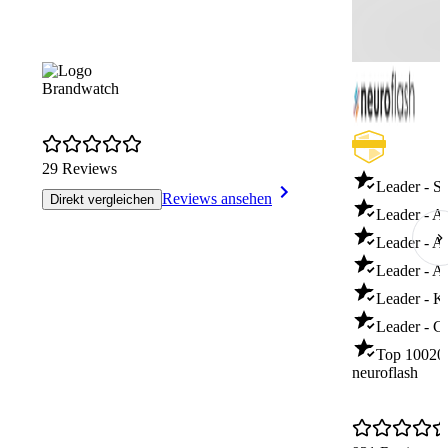
Brandwatch
29 Reviews
Leader - S
Reviews ansehen
Direkt vergleichen
Leader - AI
Leader - A
Leader - Art
Leader - KI
Leader - C
Top 100
20
neuroflash