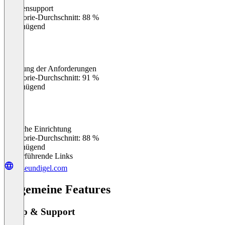
Kundensupport
0
%
Kategorie-Durchschnitt: 88 %
Ungenügend
Erfüllung der Anforderungen
0
%
Kategorie-Durchschnitt: 91 %
Ungenügend
Einfache Einrichtung
0
%
Kategorie-Durchschnitt: 88 %
Ungenügend
Weiterführende Links
haseundigel.com
Allgemeine Features
Setup & Support