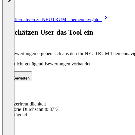
Item
Alle Alternativen zu NEUTRUM Themennavigator
1
of
So schätzen User das Tool ein
8
Die Bewertungen ergeben sich aus den für NEUTRUM Themennavig
Noch nicht genügend Bewertungen vorhanden
Bewerten
Benutzerfreundlichkeit
0
%
Kategorie-Durchschnitt: 87 %
Ungenügend