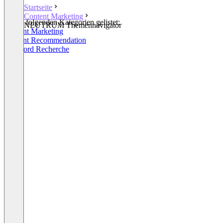
Startseite
Content Marketing
In den folgenden Kategorien gelistet:
NEUTRUM Themennavigator
Content Marketing
Content Recommendation
Keyword Recherche