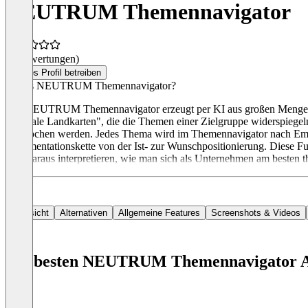
NEUTRUM Themennavigator
(0 Bewertungen)
Dieses Profil betreiben
Was is NEUTRUM Themennavigator?
Der NEUTRUM Themennavigator erzeugt per KI aus großen Mengen fre
"mentale Landkarten", die die Themen einer Zielgruppe widerspiegeln
gesprochen werden. Jedes Thema wird im Themennavigator nach Emotio
Argumentationskette von der Ist- zur Wunschpositionierung. Diese
man daraus interpretieren, wie man sich als Unternehmen am beste
Übersicht
Alternativen
Allgemeine Features
Screenshots & Videos
Die besten NEUTRUM Themennavigator A