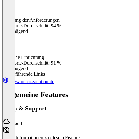
Erfüllung der Anforderungen
0
%
Kategorie-Durchschnitt: 94 %
Ungenügend
Einfache Einrichtung
0
%
Kategorie-Durchschnitt: 91 %
Ungenügend
Weiterführende Links
www.netco-solution.de
Allgemeine Features
Setup & Support
Cloud
Keine Informationen zu diesem Feature