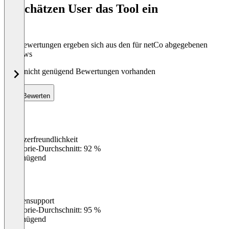
So schätzen User das Tool ein
8
Die Bewertungen ergeben sich aus den für netCo abgegebenen
Reviews
Noch nicht genügend Bewertungen vorhanden
Bewerten
Benutzerfreundlichkeit
0
%
Kategorie-Durchschnitt: 92 %
Ungenügend
Kundensupport
0
%
Kategorie-Durchschnitt: 95 %
Ungenügend