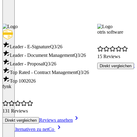
otris software
Leader - E-Signature
Q3/26
Leader - Document Management
Q3/26
15 Reviews
Leader - Proposal
Q3/26
R
Direkt vergleichen
Top Rated - Contract Management
Q3/26
Top 100
2026
fynk
131 Reviews
Reviews ansehen
Direkt vergleichen
Item
Alle Alternativen zu netCo
1
of