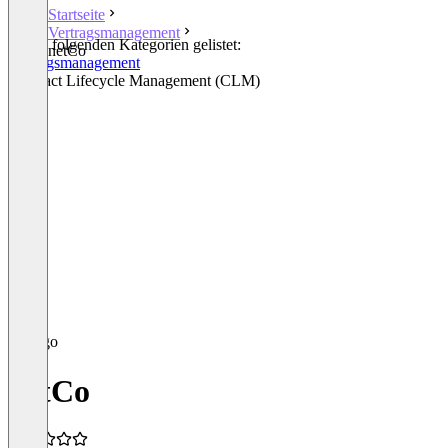
Startseite
Vertragsmanagement
In den folgenden Kategorien gelistet:
netCo
Vertragsmanagement
Contract Lifecycle Management (CLM)
netCo