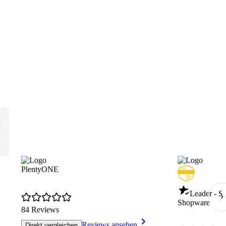
PlentyONE
Leader - S
Shopware
84 Reviews
Reviews ansehen
Direkt vergleichen