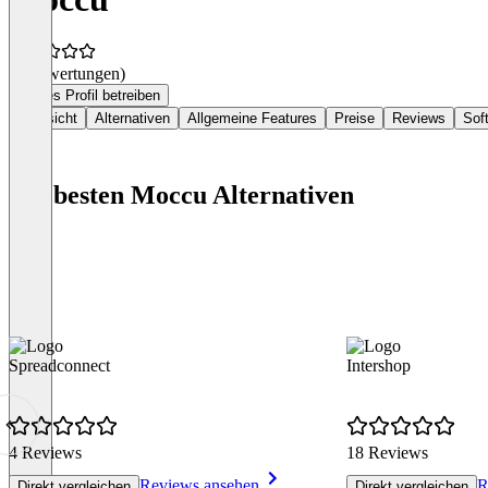
(0 Bewertungen)
Dieses Profil betreiben
Übersicht
Alternativen
Allgemeine Features
Preise
Reviews
Sof
Die besten Moccu Alternativen
Spreadconnect
Intershop
4 Reviews
18 Reviews
Reviews ansehen
R
Direkt vergleichen
Direkt vergleichen