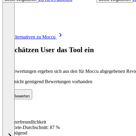
Item
Alle Alternativen zu Moccu
1
of
So schätzen User das Tool ein
8
Die Bewertungen ergeben sich aus den für Moccu abgegebenen Rev
Noch nicht genügend Bewertungen vorhanden
Bewerten
Benutzerfreundlichkeit
0
%
Kategorie-Durchschnitt: 87 %
Ungenügend