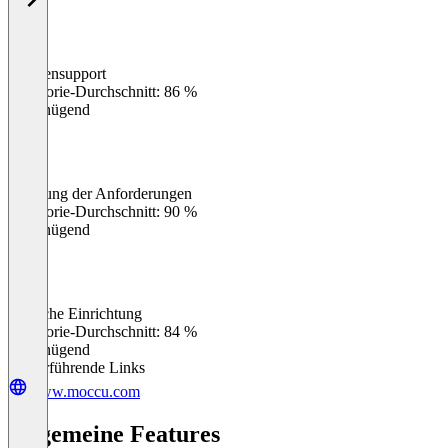
Kundensupport
0
%
Kategorie-Durchschnitt: 86 %
Ungenügend
Erfüllung der Anforderungen
0
%
Kategorie-Durchschnitt: 90 %
Ungenügend
Einfache Einrichtung
0
%
Kategorie-Durchschnitt: 84 %
Ungenügend
Weiterführende Links
www.moccu.com
Allgemeine Features