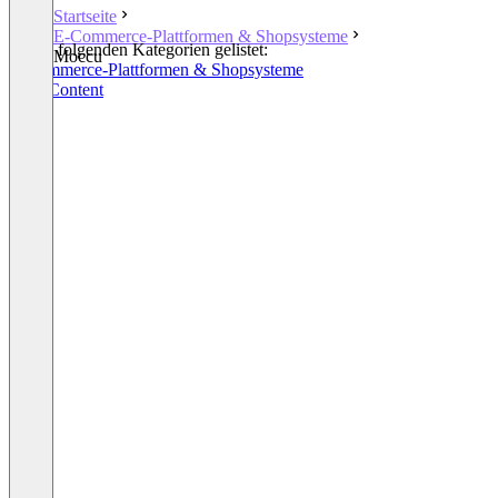
Startseite
E-Commerce-Plattformen & Shopsysteme
In den folgenden Kategorien gelistet:
Moccu
E-Commerce-Plattformen & Shopsysteme
SEO Content