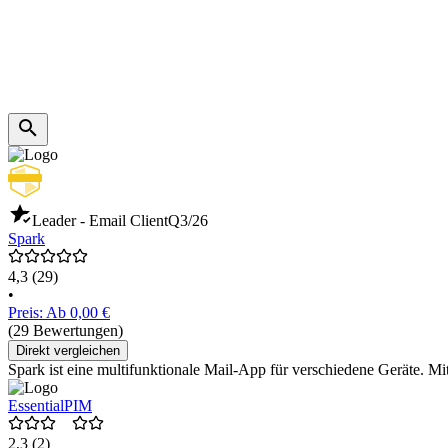
Leader - Email Client
Q3/26
Spark
4,3
(29)
•
Preis: Ab 0,00 €
(29 Bewertungen)
Direkt vergleichen
Spark ist eine multifunktionale Mail-App für verschiedene Geräte. Mit
EssentialPIM
2,3
(2)