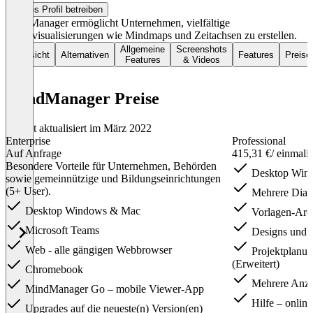
Dieses Profil betreiben
MindManager ermöglicht Unternehmen, vielfältige
Datenvisualisierungen wie Mindmaps und Zeitachsen zu erstellen.
Allgemeine
Screenshots
Übersicht
Alternativen
Features
Preise
Features
& Videos
MindManager Preise
Zuletzt aktualisiert im März 2022
Enterprise
Professional
Auf Anfrage
415,31 €
/ einmali
Besondere Vorteile für Unternehmen, Behörden
Desktop Win
sowie gemeinnützige und Bildungseinrichtungen
(5+ User).
Mehrere Diag
Desktop Windows & Mac
Vorlagen-Arc
Microsoft Teams
Designs und 
Web - alle gängigen Webbrowser
Projektplanu
(Erweitert)
Chromebook
Mehrere Anze
MindManager Go – mobile Viewer-App
Hilfe – online
Upgrades auf die neueste(n) Version(en)