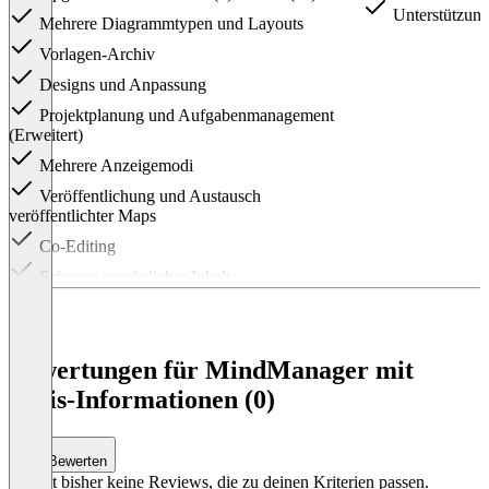
Unterstützung
Mehrere Diagrammtypen und Layouts
Vorlagen-Archiv
Designs und Anpassung
Projektplanung und Aufgabenmanagement
(Erweitert)
Mehrere Anzeigemodi
Veröffentlichung und Austausch
veröffentlichter Maps
Co-Editing
Erfassen persönlicher Inhalte
Erfassen und Austauschen von Team-
Inhalten
Hilfe – online und lokal
Bewertungen für MindManager mit
Unterstützung für Online-Speicher
Preis-Informationen (0)
Bearbeitungskontrolle
SharePoint Linker
Bewerten
Mengenlizenzrabatte
Es gibt bisher keine Reviews, die zu deinen Kriterien passen.