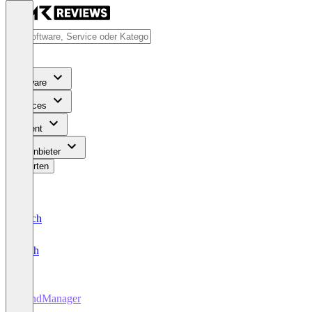
Software
Services
Content
Für Anbieter
Bewerten
Deutsch
English
MindManager