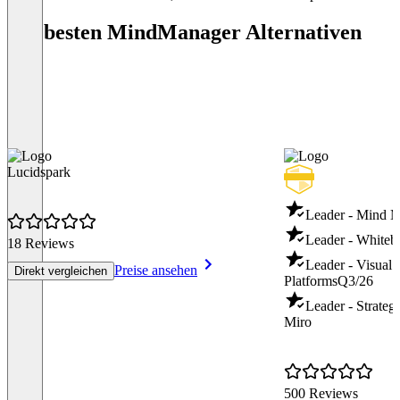
Premium-Support
Die besten MindManager Alternativen
Funktionen für die unternehmensweite
Bereitstellung
IT-Verwaltungsportal
Aktivierung mit einem einzigen Schlüssel
und Single Sign-on (SSO)
MindManager Reader App Windows, Mac,
SharePoint
Lucidspark
Optionale Schulungs- und
Beratungsleistungen
Leader - Mind 
Item
1
Leader - Whiteb
18 Reviews
of
Leader - Visual 
Preise ansehen
4
Direkt vergleichen
Platforms
Q3/26
Leader - Strate
Miro
500 Reviews