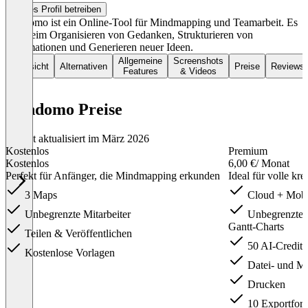
Dieses Profil betreiben
Mindomo ist ein Online-Tool für Mindmapping und Teamarbeit. Es
hilft beim Organisieren von Gedanken, Strukturieren von
Informationen und Generieren neuer Ideen.
Allgemeine
Screenshots
Übersicht
Alternativen
Preise
Reviews
Features
& Videos
Mindomo Preise
Zuletzt aktualisiert im März 2026
Kostenlos
Premium
Kostenlos
6,00 €
/ Monat
Perfekt für Anfänger, die Mindmapping erkunden
Ideal für volle kre
3 Maps
Cloud + Mobi
Unbegrenzte Mitarbeiter
Unbegrenzte 
Gantt-Charts
Teilen & Veröffentlichen
50 AI-Credit
Kostenlose Vorlagen
Datei- und M
Drucken
10 Exportfor