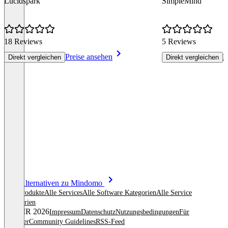
Lucidspark
SimpleMind
18 Reviews
5 Reviews
Preise ansehen
P
Direkt vergleichen
Direkt vergleichen
Item
Alle Alternativen zu Mindomo
1
Alle Produkte
Alle Services
Alle Software Kategorien
Alle Service
of
Kategorien
8
© OMR 2026
Impressum
Datenschutz
Nutzungsbedingungen
Für
Anbieter
Community Guidelines
RSS-Feed