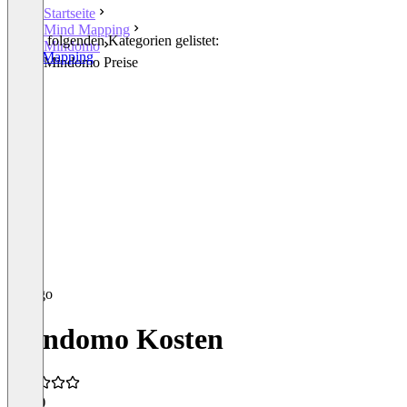
Startseite
Mind Mapping
In den folgenden Kategorien gelistet:
Mindomo
Mind Mapping
Mindomo Preise
Mindomo Kosten
4,6
(4)