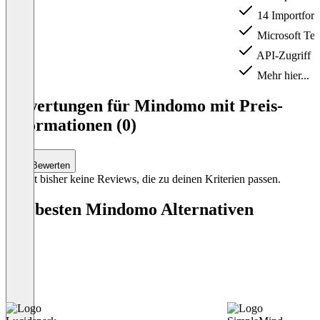
14 Importfor
Microsoft Tea
API-Zugriff
Mehr hier...
Item
1
Bewertungen für Mindomo mit Preis-
of
Informationen (0)
5
Bewerten
Es gibt bisher keine Reviews, die zu deinen Kriterien passen.
Die besten Mindomo Alternativen