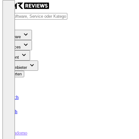
Software
Services
Content
Für Anbieter
Bewerten
Deutsch
English
Mindomo