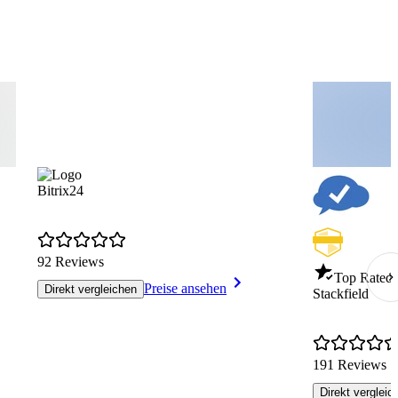
Bitrix24
92 Reviews
Top Rated 
Preise ansehen
Direkt vergleichen
Stackfield
191 Reviews
Direkt vergleic