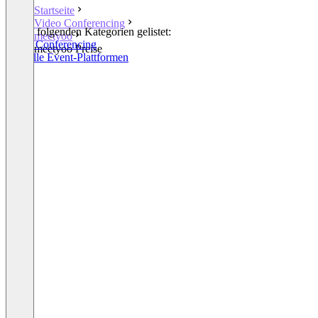
Startseite
Video Conferencing
In den folgenden Kategorien gelistet:
meetyoo
Video Conferencing
meetyoo Preise
Virtuelle Event-Plattformen