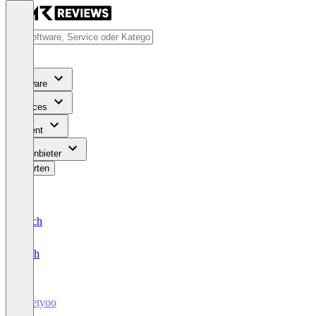
Software
Services
Content
Für Anbieter
Bewerten
Deutsch
English
meetyoo