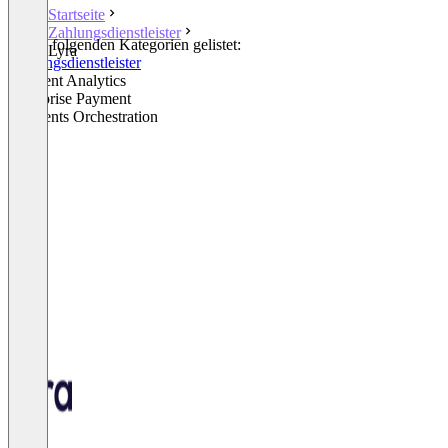
Startseite
Zahlungsdienstleister
In den folgenden Kategorien gelistet:
Lyra
Zahlungsdienstleister
Payment Analytics
Enterprise Payment
Payments Orchestration