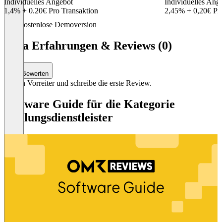
Individuelles Angebot
Individuelles Ang
1,4% + 0.20€ Pro Transaktion
2,45% + 0,20€ Pr
Item
Kostenlose Demoversion
1
of
Lyra Erfahrungen & Reviews (0)
2
Bewerten
Sei ein Vorreiter und schreibe die erste Review.
Software Guide für die Kategorie
Zahlungsdienstleister