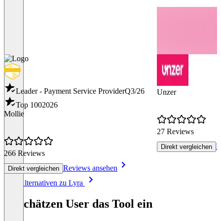
Leader - Payment Service Provider
Q3/26
Unzer
Top 100
2026
Mollie
27 Reviews
R
Direkt vergleichen
266 Reviews
Reviews ansehen
Direkt vergleichen
Item
Alle Alternativen zu Lyra
1
of
So schätzen User das Tool ein
8