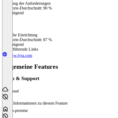
Erfüllung der Anforderungen
0
%
Kategorie-Durchschnitt: 90 %
Ungenügend
Einfache Einrichtung
0
%
Kategorie-Durchschnitt: 87 %
Ungenügend
Weiterführende Links
www.lyra.com
Allgemeine Features
Setup & Support
Cloud
Keine Informationen zu diesem Feature
On-premise