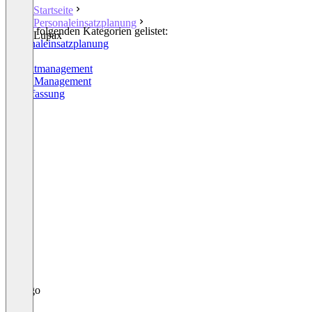
Startseite
Personaleinsatzplanung
In den folgenden Kategorien gelistet:
Lupax
Personaleinsatzplanung
CRM
Projektmanagement
Event Management
Zeiterfassung
+1