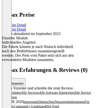
Lupax Preise
Preise im Detail
Preise im Detail
Zuletzt aktualisiert im September 2023
Einzelne Module
Individuelles Angebot
Die Pakete können je nach Wunsch individuell
nach den Bedürfnissen zusammengestellt
werden. Der Preis vom Paket setzt sich aus den
verwendeten Modulen zusammen.
Item
1
Lupax Erfahrungen & Reviews (0)
of
1
Bewerten
Sei ein Vorreiter und schreibe die erste Review.
Alle Produkte
Alle Services
Alle Software Kategorien
Alle Service
Kategorien
© OMR 2026
Impressum
Datenschutz
Nutzungsbedingungen
Für
Anbieter
Community Guidelines
RSS-Feed