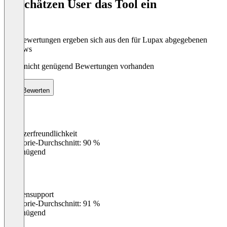
So schätzen User das Tool ein
8
Die Bewertungen ergeben sich aus den für Lupax abgegebenen
Reviews
Noch nicht genügend Bewertungen vorhanden
Bewerten
Benutzerfreundlichkeit
0
%
Kategorie-Durchschnitt: 90 %
Ungenügend
Kundensupport
0
%
Kategorie-Durchschnitt: 91 %
Ungenügend