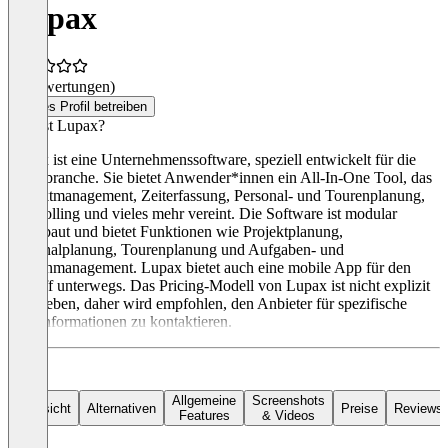
Lupax
(0 Bewertungen)
Dieses Profil betreiben
Was ist Lupax?
Lupax ist eine Unternehmenssoftware, speziell entwickelt für die
Eventbranche. Sie bietet Anwender*innen ein All-In-One Tool, das
Projektmanagement, Zeiterfassung, Personal- und Tourenplanung,
Controlling und vieles mehr vereint. Die Software ist modular
aufgebaut und bietet Funktionen wie Projektplanung,
Personalplanung, Tourenplanung und Aufgaben- und
Terminmanagement. Lupax bietet auch eine mobile App für den
Zugriff unterwegs. Das Pricing-Modell von Lupax ist nicht explizit
angegeben, daher wird empfohlen, den Anbieter für spezifische
Preisinformationen zu kontaktieren.
Allgemeine
Screenshots
Übersicht
Alternativen
Preise
Reviews
Features
& Videos