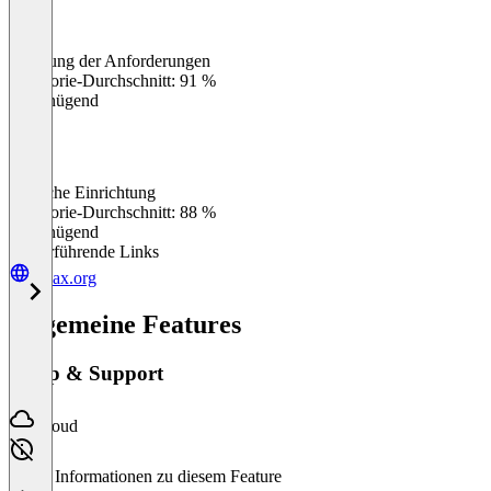
Erfüllung der Anforderungen
0
%
Kategorie-Durchschnitt: 91 %
Ungenügend
Einfache Einrichtung
0
%
Kategorie-Durchschnitt: 88 %
Ungenügend
Weiterführende Links
lupax.org
Allgemeine Features
Setup & Support
Cloud
Keine Informationen zu diesem Feature