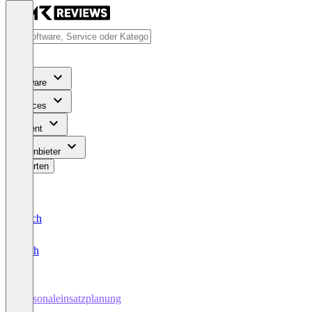
Software
Services
Content
Für Anbieter
Bewerten
Deutsch
English
Personaleinsatzplanung