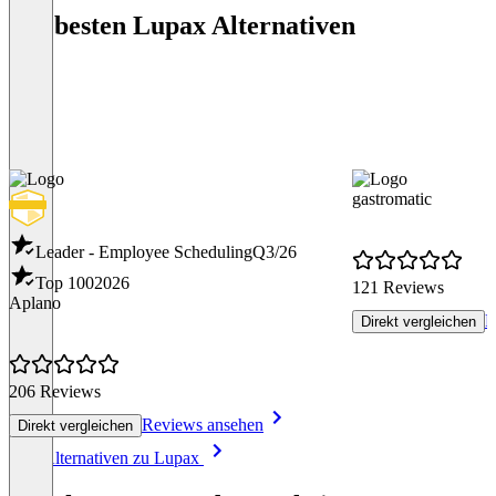
Die besten Lupax Alternativen
gastromatic
Leader - Employee Scheduling
Q3/26
Top 100
2026
121 Reviews
Aplano
R
Direkt vergleichen
206 Reviews
Reviews ansehen
Direkt vergleichen
Item
Alle Alternativen zu Lupax
1
of