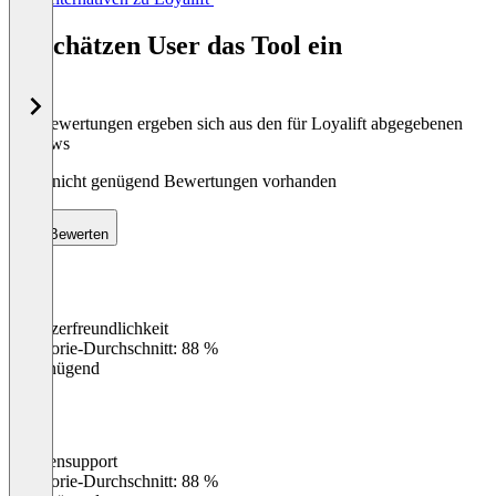
1
of
So schätzen User das Tool ein
8
Die Bewertungen ergeben sich aus den für Loyalift abgegebenen
Reviews
Noch nicht genügend Bewertungen vorhanden
Bewerten
Benutzerfreundlichkeit
0
%
Kategorie-Durchschnitt: 88 %
Ungenügend
Kundensupport
0
%
Kategorie-Durchschnitt: 88 %