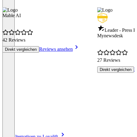
Mable AI
Leader - Press R
Mynewsdesk
42 Reviews
Reviews ansehen
Direkt vergleichen
27 Reviews
R
Direkt vergleichen
Item
Alle Alternativen zu Loyalift