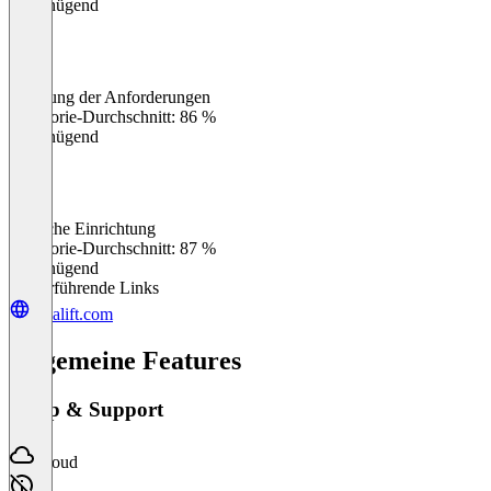
Ungenügend
Erfüllung der Anforderungen
0
%
Kategorie-Durchschnitt: 86 %
Ungenügend
Einfache Einrichtung
0
%
Kategorie-Durchschnitt: 87 %
Ungenügend
Weiterführende Links
loyalift.com
Allgemeine Features
Setup & Support
Cloud