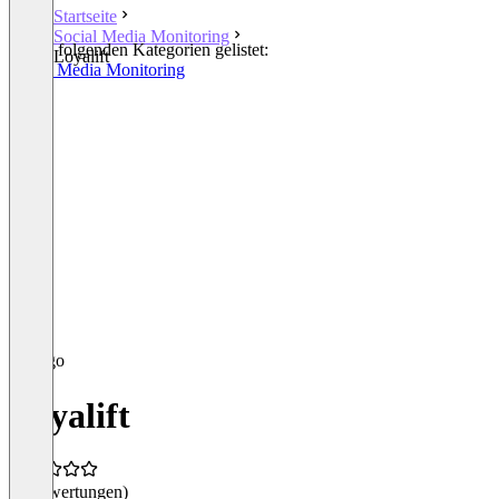
Startseite
Social Media Monitoring
In den folgenden Kategorien gelistet:
Loyalift
Social Media Monitoring
Loyalift
(0 Bewertungen)