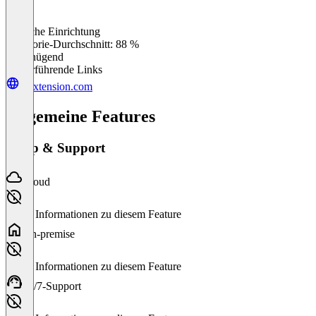
Einfache Einrichtung
0
%
Kategorie-Durchschnitt: 88 %
Ungenügend
Weiterführende Links
litextension.com
Allgemeine Features
Setup & Support
Cloud
Keine Informationen zu diesem Feature
On-premise
Keine Informationen zu diesem Feature
24/7-Support