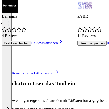
Behamics
ZYBR
4 Reviews
14 Reviews
Reviews ansehen
R
Direkt vergleichen
Direkt vergleichen
Item
Alle Alternativen zu LitExtension
1
of
So schätzen User das Tool ein
8
Die Bewertungen ergeben sich aus den für LitExtension abgegebene
Noch nicht genügend Bewertungen vorhanden