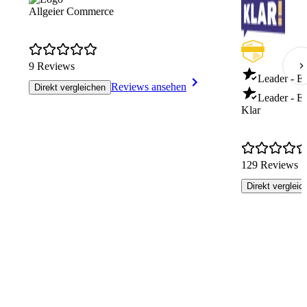
Allgeier Commerce
9 Reviews
Leader - E
Reviews ansehen
Direkt vergleichen
Leader - E
Klar
129 Reviews
Direkt vergleic