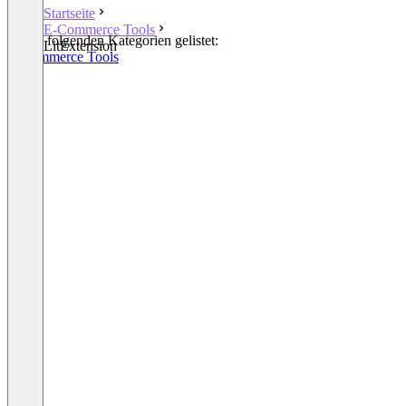
Startseite
E-Commerce Tools
In den folgenden Kategorien gelistet:
LitExtension
E-Commerce Tools