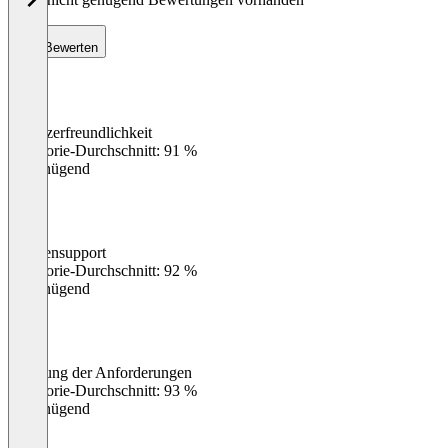
Bewerten
Benutzerfreundlichkeit
0
%
Kategorie-Durchschnitt: 91 %
Ungenügend
Kundensupport
0
%
Kategorie-Durchschnitt: 92 %
Ungenügend
Erfüllung der Anforderungen
0
%
Kategorie-Durchschnitt: 93 %
Ungenügend