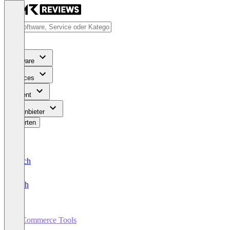
Software
Services
Content
Für Anbieter
Bewerten
Deutsch
English
E-Commerce Tools