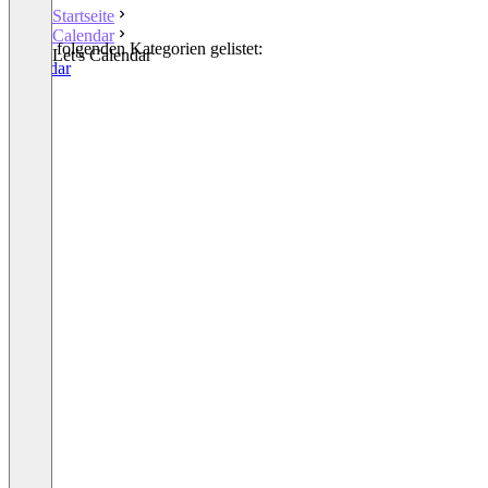
Startseite
Calendar
In den folgenden Kategorien gelistet:
Let's Calendar
Calendar