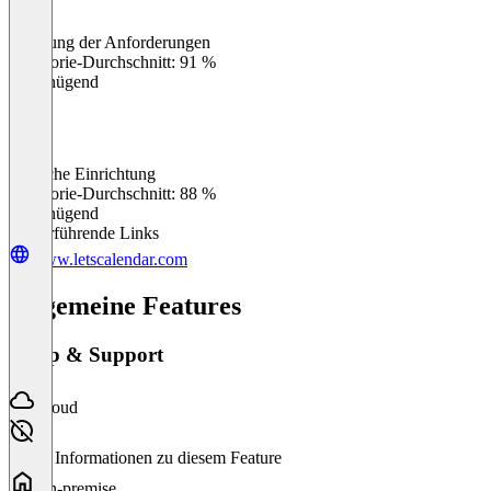
Erfüllung der Anforderungen
0
%
Kategorie-Durchschnitt: 91 %
Ungenügend
Einfache Einrichtung
0
%
Kategorie-Durchschnitt: 88 %
Ungenügend
Weiterführende Links
www.letscalendar.com
Allgemeine Features
Setup & Support
Cloud
Keine Informationen zu diesem Feature
On-premise