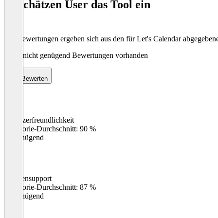
So schätzen User das Tool ein
8
Die Bewertungen ergeben sich aus den für Let's Calendar abgegebe
Noch nicht genügend Bewertungen vorhanden
Bewerten
Benutzerfreundlichkeit
0
%
Kategorie-Durchschnitt: 90 %
Ungenügend
Kundensupport
0
%
Kategorie-Durchschnitt: 87 %
Ungenügend