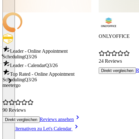
ONLYOFFICE
Leader - Online Appointment
Scheduling
Q3/26
24 Reviews
Leader - Calendar
Q3/26
R
Direkt vergleichen
Top Rated - Online Appointment
Scheduling
Q3/26
meetergo
90 Reviews
Reviews ansehen
Direkt vergleichen
Item
Alle Alternativen zu Let's Calendar
1
of