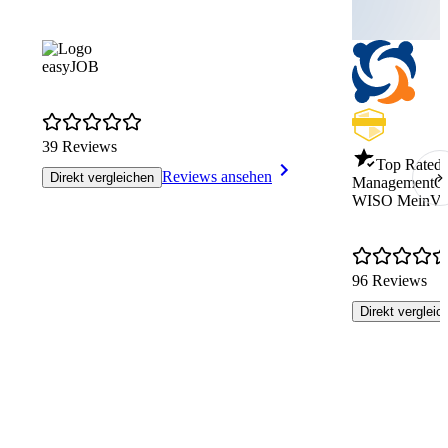
easyJOB
39 Reviews
Top Rated 
Reviews ansehen
Direkt vergleichen
Management
Q
WISO MeinVer
96 Reviews
Direkt vergleic