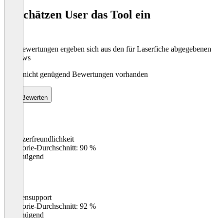
of
So schätzen User das Tool ein
8
Die Bewertungen ergeben sich aus den für Laserfiche abgegebenen
Reviews
Noch nicht genügend Bewertungen vorhanden
Bewerten
Benutzerfreundlichkeit
0
%
Kategorie-Durchschnitt: 90 %
Ungenügend
Kundensupport
0
%
Kategorie-Durchschnitt: 92 %
Ungenügend