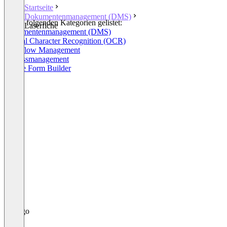
Startseite
Dokumentenmanagement (DMS)
In den folgenden Kategorien gelistet:
Laserfiche
Dokumentenmanagement (DMS)
Optical Character Recognition (OCR)
Workflow Management
Prozessmanagement
Online Form Builder
+4