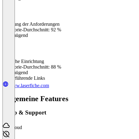
Erfüllung der Anforderungen
0
%
Kategorie-Durchschnitt: 92 %
Ungenügend
Einfache Einrichtung
0
%
Kategorie-Durchschnitt: 88 %
Ungenügend
Weiterführende Links
www.laserfiche.com
Allgemeine Features
Setup & Support
Cloud