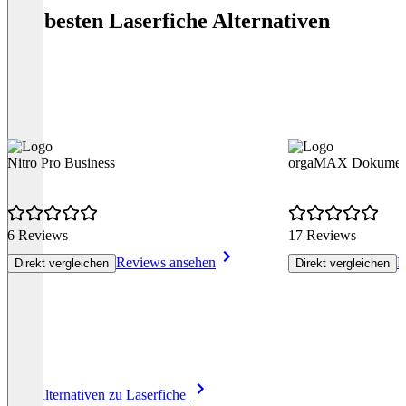
Die besten Laserfiche Alternativen
Nitro Pro Business
orgaMAX Dokumen
6 Reviews
17 Reviews
Reviews ansehen
R
Direkt vergleichen
Direkt vergleichen
Item
Alle Alternativen zu Laserfiche
1