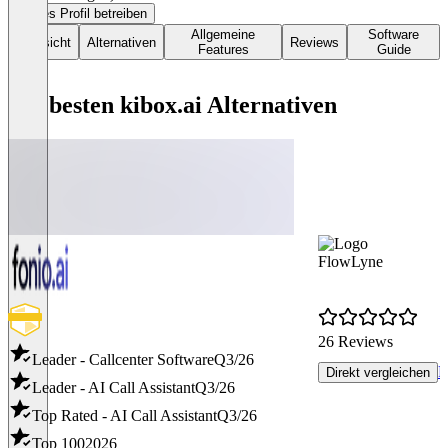
Dieses Profil betreiben
Allgemeine
Software
Übersicht
Alternativen
Reviews
Features
Guide
Die besten kibox.ai Alternativen
FlowLyne
26 Reviews
Leader - Callcenter Software
Q3/26
R
Direkt vergleichen
Leader - AI Call Assistant
Q3/26
Top Rated - AI Call Assistant
Q3/26
Top 100
2026