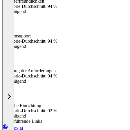
Benutzerfreundlichkeit
0
%
Kategorie-Durchschnitt: 94 %
Ungenügend
Kundensupport
0
%
Kategorie-Durchschnitt: 94 %
Ungenügend
Erfüllung der Anforderungen
0
%
Kategorie-Durchschnitt: 94 %
Ungenügend
Einfache Einrichtung
0
%
Kategorie-Durchschnitt: 92 %
Ungenügend
Weiterführende Links
kibox.ai