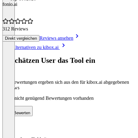
fonio.ai
312 Reviews
Reviews ansehen
Direkt vergleichen
Item
Alle Alternativen zu kibox.ai
1
of
So schätzen User das Tool ein
8
Die Bewertungen ergeben sich aus den für kibox.ai abgegebenen
Reviews
Noch nicht genügend Bewertungen vorhanden
Bewerten