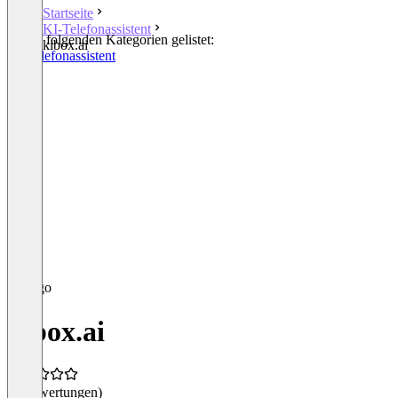
Startseite
KI-Telefonassistent
In den folgenden Kategorien gelistet:
kibox.ai
KI-Telefonassistent
kibox.ai
(0 Bewertungen)