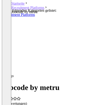
Startseite
Recruitment Platforms
In den folgenden Kategorien gelistet:
Jobcode by metru
Recruitment Platforms
Jobcode by metru
(0 Bewertungen)