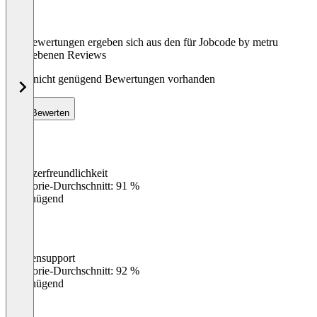
Die Bewertungen ergeben sich aus den für Jobcode by metru
abgegebenen Reviews
Noch nicht genügend Bewertungen vorhanden
Bewerten
Benutzerfreundlichkeit
0
%
Kategorie-Durchschnitt: 91 %
Ungenügend
Kundensupport
0
%
Kategorie-Durchschnitt: 92 %
Ungenügend