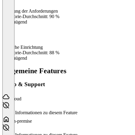
Erfüllung der Anforderungen
0
%
Kategorie-Durchschnitt: 90 %
Ungenügend
Einfache Einrichtung
0
%
Kategorie-Durchschnitt: 88 %
Ungenügend
Allgemeine Features
Setup & Support
Cloud
Keine Informationen zu diesem Feature
On-premise
Keine Informationen zu diesem Feature