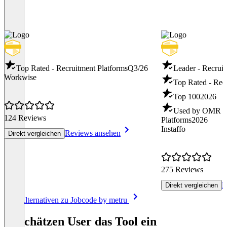
Top Rated - Recruitment Platforms
Q3/26
Leader - Recruit
Workwise
Top Rated - Rec
Top 100
2026
Used by OMR - 
124 Reviews
Platforms
2026
Instaffo
Reviews ansehen
Direkt vergleichen
275 Reviews
R
Direkt vergleichen
Item
Alle Alternativen zu Jobcode by metru
1
of
So schätzen User das Tool ein
8