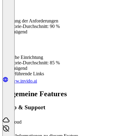
Erfüllung der Anforderungen
0
%
Kategorie-Durchschnitt: 90 %
Ungenügend
Einfache Einrichtung
0
%
Kategorie-Durchschnitt: 85 %
Ungenügend
Weiterführende Links
www.invido.ai
Allgemeine Features
Setup & Support
Cloud
Keine Informationen zu diesem Feature