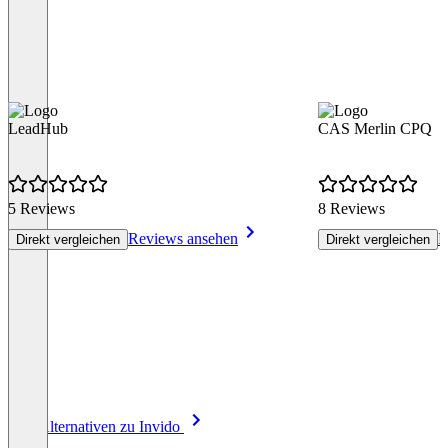
LeadHub
CAS Merlin CPQ
5 Reviews
8 Reviews
Reviews ansehen
R
Direkt vergleichen
Direkt vergleichen
Item
Alle Alternativen zu Invido
1