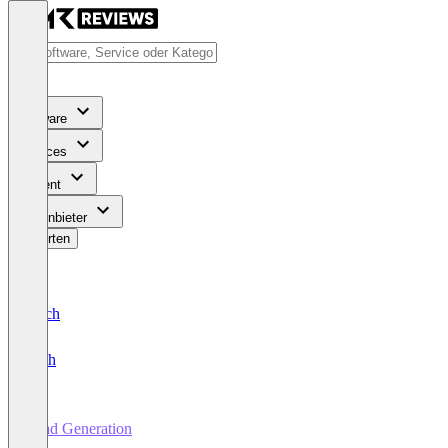
Software
Services
Content
Für Anbieter
Bewerten
Deutsch
English
Lead Generation