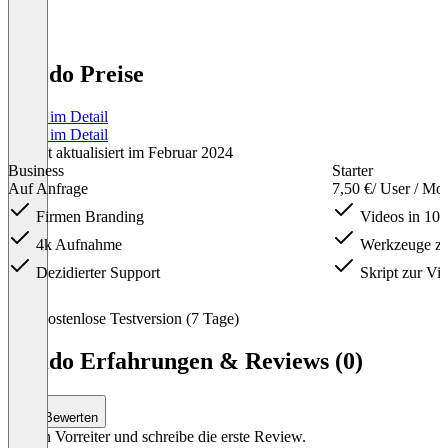
Invido Preise
Preise im Detail
Preise im Detail
Zuletzt aktualisiert im Februar 2024
Business
Starter
Auf Anfrage
7,50 €
/ User / Mo
Firmen Branding
Videos in 10
4k Aufnahme
Werkzeuge zu
Dezidierter Support
Skript zur V
Item
Kostenlose Testversion (7 Tage)
1
of
Invido Erfahrungen & Reviews (0)
3
Bewerten
Sei ein Vorreiter und schreibe die erste Review.