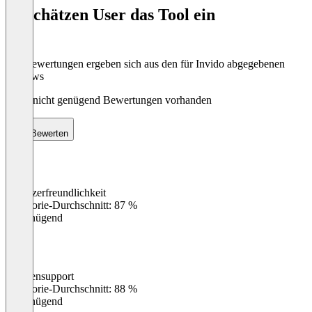
of
So schätzen User das Tool ein
8
Die Bewertungen ergeben sich aus den für Invido abgegebenen
Reviews
Noch nicht genügend Bewertungen vorhanden
Bewerten
Benutzerfreundlichkeit
0
%
Kategorie-Durchschnitt: 87 %
Ungenügend
Kundensupport
0
%
Kategorie-Durchschnitt: 88 %
Ungenügend