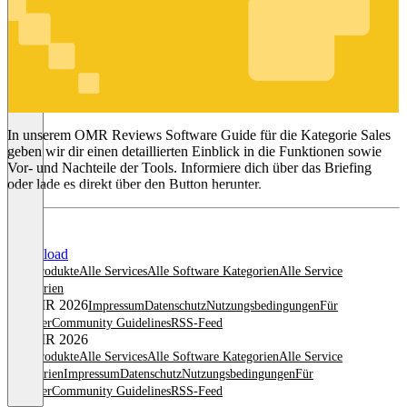
Sales
In unserem OMR Reviews Software Guide für die Kategorie Sales
geben wir dir einen detaillierten Einblick in die Funktionen sowie
Vor- und Nachteile der Tools. Informiere dich über das Briefing
oder lade es direkt über den Button herunter.
Download
Alle Produkte
Alle Services
Alle Software Kategorien
Alle Service
Kategorien
© OMR 2026
Impressum
Datenschutz
Nutzungsbedingungen
Für
Anbieter
Community Guidelines
RSS-Feed
© OMR 2026
Alle Produkte
Alle Services
Alle Software Kategorien
Alle Service
Kategorien
Impressum
Datenschutz
Nutzungsbedingungen
Für
Anbieter
Community Guidelines
RSS-Feed