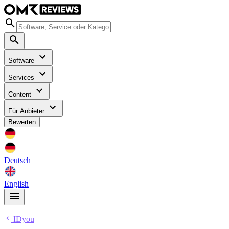
Software
Services
Content
Für Anbieter
Bewerten
Deutsch
English
IDyou