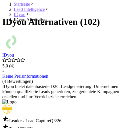
Startseite
Lead Intelligence
IDyou
IDyou Alternativen (102)
IDyou Alternativen
IDyou
5,0
(4)
•
Keine Preisinformationen
(4 Bewertungen)
IDyou bietet datenbasierte D2C-Leadgenerierung. Unternehmen
können qualifizierte Leads generieren, zielgerichtete Kampagnen
erstellen und ihre Vertriebsziele erreichen.
Leader - Lead Capture
Q3/26