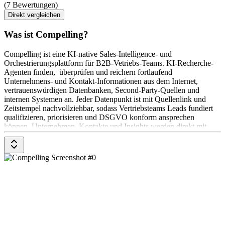
(7 Bewertungen)
Direkt vergleichen
Was ist Compelling?
Compelling ist eine KI-native Sales-Intelligence- und
Orchestrierungsplattform für B2B-Vetriebs-Teams. KI-Recherche-
Agenten finden, überprüfen und reichern fortlaufend
Unternehmens- und Kontakt-Informationen aus dem Internet,
vertrauenswürdigen Datenbanken, Second-Party-Quellen und
internen Systemen an. Jeder Datenpunkt ist mit Quellenlink und
Zeitstempel nachvollziehbar, sodass Vertriebsteams Leads fundiert
qualifizieren, priorisieren und DSGVO konform ansprechen
können. Unternehmen, Kontakte und Insights werden direkt mit
gängigen CRMs und Outreach-Tools synchronisiert.
Im Unterschied zu statischen Datenbanken oder Daten-Resellern
werden in Compelling alle Datenpunkte live durch KI-Recherche-
Agenten erhoben. Das Ergebnis: aktuellere Signale, höhere
Datenqualität – insbesondere im DACH-Raum – und volle
Transparenz über die Herkunft jeder Information.
Top-Features