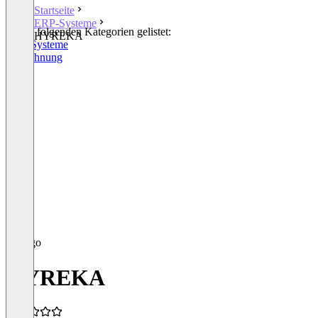
Startseite
ERP-Systeme
In den folgenden Kategorien gelistet:
HYREKA
ERP-Systeme
E-Rechnung
HYREKA