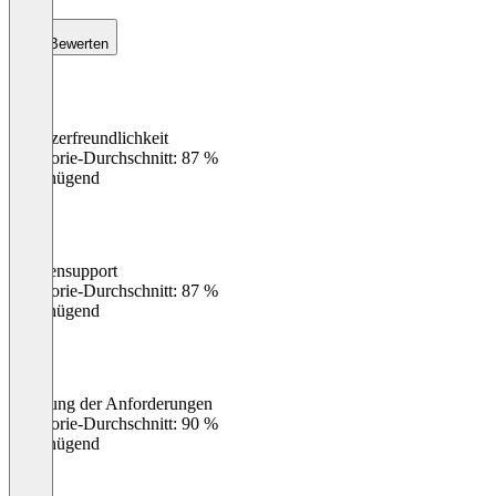
Bewerten
Benutzerfreundlichkeit
0
%
Kategorie-Durchschnitt: 87 %
Ungenügend
Kundensupport
0
%
Kategorie-Durchschnitt: 87 %
Ungenügend
Erfüllung der Anforderungen
0
%
Kategorie-Durchschnitt: 90 %
Ungenügend