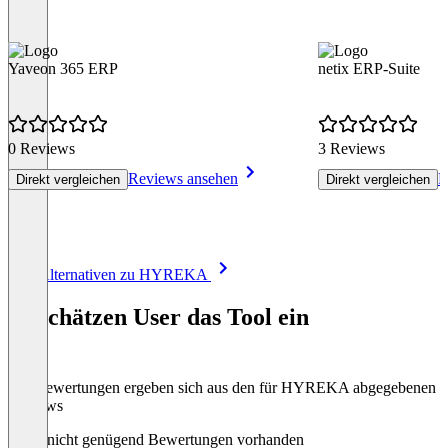
Yaveon 365 ERP
netix ERP-Suite
0 Reviews
3 Reviews
Reviews ansehen
R
Direkt vergleichen
Direkt vergleichen
Item
Alle Alternativen zu HYREKA
1
of
So schätzen User das Tool ein
8
Die Bewertungen ergeben sich aus den für HYREKA abgegebenen
Reviews
Noch nicht genügend Bewertungen vorhanden