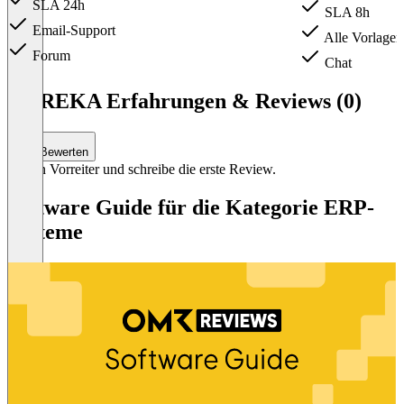
SLA 24h
SLA 8h
Email-Support
Alle Vorlage
Forum
Chat
Item
1
HYREKA Erfahrungen & Reviews (0)
of
2
Bewerten
Sei ein Vorreiter und schreibe die erste Review.
Software Guide für die Kategorie ERP-
Systeme