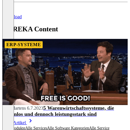
Download
HYREKA Content
ERP-SYSTEME
5 Warenwirtschaftssysteme, die
Nils Martens
6.7.2023
kostenlos und dennoch leistungsstark sind
Mehr Artikel
Alle Produkte
Alle Services
Alle Software Kategorien
Alle Service