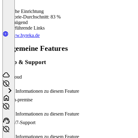
Einfache Einrichtung
0
%
Kategorie-Durchschnitt: 83 %
Ungenügend
Weiterführende Links
www.hyreka.de
Allgemeine Features
Setup & Support
Cloud
Keine Informationen zu diesem Feature
On-premise
Keine Informationen zu diesem Feature
24/7-Support
Keine Informationen zu diesem Feature