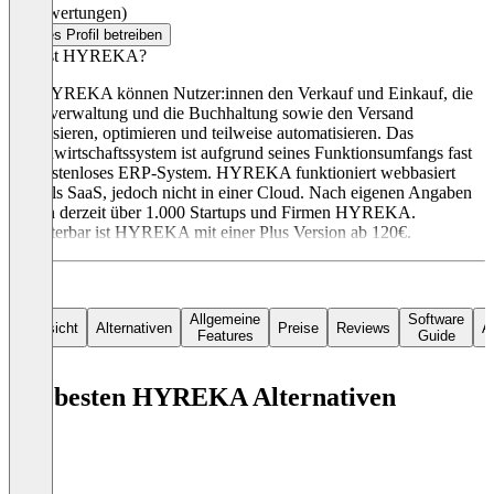
(0 Bewertungen)
Dieses Profil betreiben
Was ist HYREKA?
Mit HYREKA können Nutzer:innen den Verkauf und Einkauf, die
Lagerverwaltung und die Buchhaltung sowie den Versand
organisieren, optimieren und teilweise automatisieren. Das
Warenwirtschaftssystem ist aufgrund seines Funktionsumfangs fast
ein kostenloses ERP-System. HYREKA funktioniert webbasiert
oder als SaaS, jedoch nicht in einer Cloud. Nach eigenen Angaben
nutzen derzeit über 1.000 Startups und Firmen HYREKA.
Erweiterbar ist HYREKA mit einer Plus Version ab 120€.
Allgemeine
Software
Übersicht
Alternativen
Preise
Reviews
Ar
Features
Guide
Die besten HYREKA Alternativen