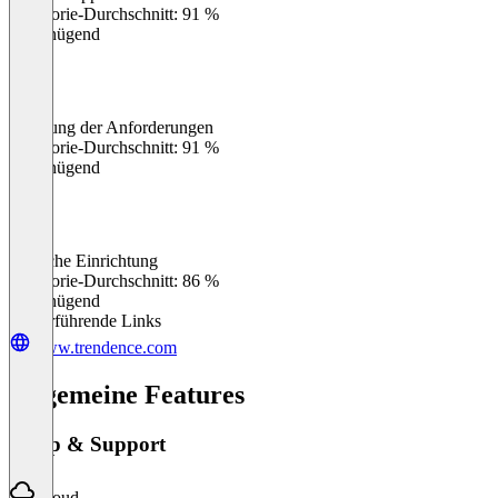
Kategorie-Durchschnitt: 91 %
Ungenügend
Erfüllung der Anforderungen
0
%
Kategorie-Durchschnitt: 91 %
Ungenügend
Einfache Einrichtung
0
%
Kategorie-Durchschnitt: 86 %
Ungenügend
Weiterführende Links
www.trendence.com
Allgemeine Features
Setup & Support
Cloud