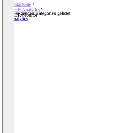
Startseite
HR Analytics
In den folgenden Kategorien gelistet:
HR Monitor
HR Analytics