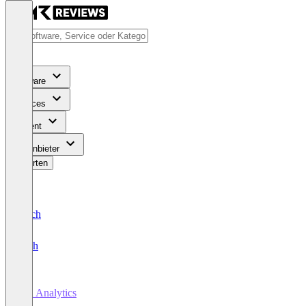
Software
Services
Content
Für Anbieter
Bewerten
Deutsch
English
HR Analytics