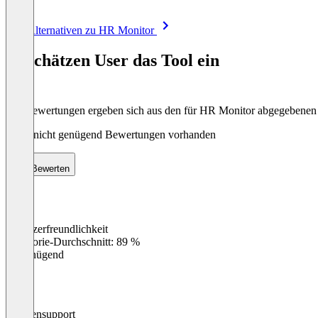
Item
Alle Alternativen zu HR Monitor
1
of
So schätzen User das Tool ein
8
Die Bewertungen ergeben sich aus den für HR Monitor abgegebene
Noch nicht genügend Bewertungen vorhanden
Bewerten
Benutzerfreundlichkeit
0
%
Kategorie-Durchschnitt: 89 %
Ungenügend
Kundensupport
0
%