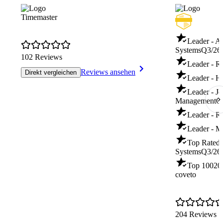
Timemaster
Leader - A
Systems
Q3/26
102 Reviews
Leader - R
Reviews ansehen
Direkt vergleichen
Leader - H
Leader - Jo
Management
Q
Leader - R
Leader - Mu
Top Rated 
Systems
Q3/26
Top 100
20
coveto
204 Reviews