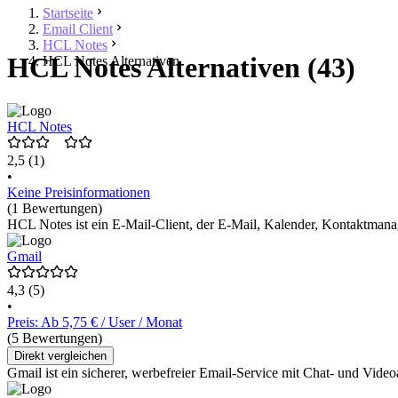
Startseite
Email Client
HCL Notes
HCL Notes Alternativen (43)
HCL Notes Alternativen
HCL Notes
2,5
(1)
•
Keine Preisinformationen
(1 Bewertungen)
HCL Notes ist ein E-Mail-Client, der E-Mail, Kalender, Kontaktmana
Gmail
4,3
(5)
•
Preis: Ab 5,75 € / User / Monat
(5 Bewertungen)
Direkt vergleichen
Gmail ist ein sicherer, werbefreier Email-Service mit Chat- und Vid