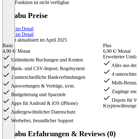
Diese Funktion ist nicht verfügbar
hahabu Preise
Preise im Detail
Preise im Detail
Zuletzt aktualisiert im April 2025
Basic
Plus
4,90 €
/ Monat
6,90 €
/ Monat
Erweiterter Umfan
Unlimitierte Buchungen und Konten
Alles aus dem
Bank- und CSV-Import, Regelsystem
4 unterschied
2 unterschiedliche Bankverbindungen
Multi-Benutze
Auswertungen & Verträge, uvm.
Zugänge und B
Budgetierung und Sparziele
Depots für We
Apps für Android & iOS (iPhone)
Kryptowährungen
Außergewöhnlicher Datenschutz
Werbefrei, freundlicher Support
Item
1
hahabu Erfahrungen & Reviews (0)
of