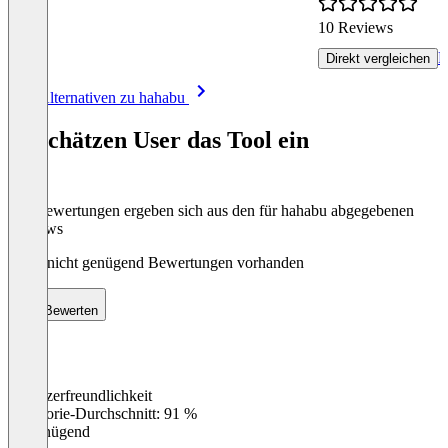
10 Reviews
R
Direkt vergleichen
Item
Alle Alternativen zu hahabu
1
of
So schätzen User das Tool ein
8
Die Bewertungen ergeben sich aus den für hahabu abgegebenen
Reviews
Noch nicht genügend Bewertungen vorhanden
Bewerten
Benutzerfreundlichkeit
0
%
Kategorie-Durchschnitt: 91 %
Ungenügend