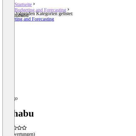
Startseite
Budgeting and Forecasting
In den folgenden Kategorien gelistet:
hahabu
Budgeting and Forecasting
hahabu
(0 Bewertungen)