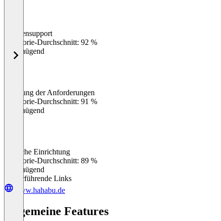
Kundensupport
0
%
Kategorie-Durchschnitt: 92 %
Ungenügend
Erfüllung der Anforderungen
0
%
Kategorie-Durchschnitt: 91 %
Ungenügend
Einfache Einrichtung
0
%
Kategorie-Durchschnitt: 89 %
Ungenügend
Weiterführende Links
www.hahabu.de
Allgemeine Features