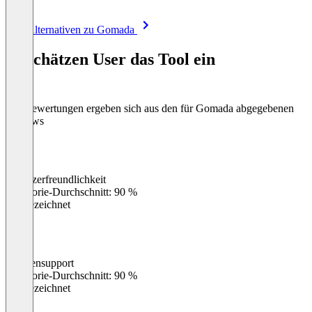
Item
Alle Alternativen zu Gomada
1
of
So schätzen User das Tool ein
8
Die Bewertungen ergeben sich aus den für Gomada abgegebenen
Reviews
Benutzerfreundlichkeit
0
%
Kategorie-Durchschnitt: 90 %
Ausgezeichnet
Kundensupport
0
%
Kategorie-Durchschnitt: 90 %
Ausgezeichnet