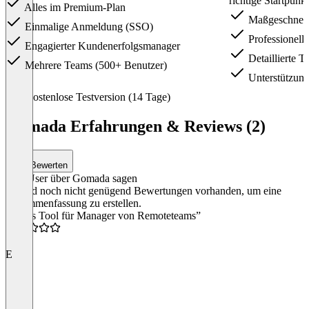
richtige Startpunk
Alles im Premium-Plan
Maßgeschneid
Einmalige Anmeldung (SSO)
Professionelle
Engagierter Kundenerfolgsmanager
Detaillierte T
Mehrere Teams (500+ Benutzer)
Unterstützun
Item
Kostenlose Testversion (14 Tage)
1
of
Gomada Erfahrungen & Reviews (2)
2
Bewerten
Was User über Gomada sagen
Es sind noch nicht genügend Bewertungen vorhanden, um eine
Zusammenfassung zu erstellen.
“Gutes Tool für Manager von Remoteteams”
5.0
E