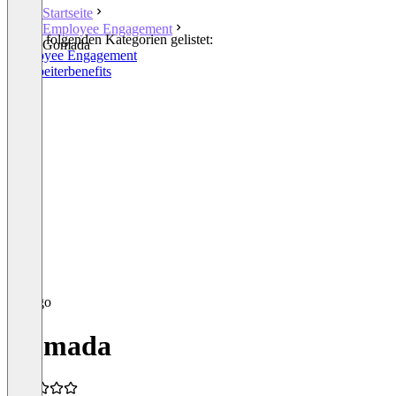
Startseite
Employee Engagement
In den folgenden Kategorien gelistet:
Gomada
Employee Engagement
Mitarbeiterbenefits
Gomada