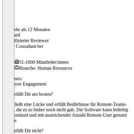
Vor mehr als 12 Monaten
Bernhard
Verifizierter Reviewer
Senior Consultant
bei
K&P
51-1000 Mitarbeiter:innen
Branche: Human Resources
Use cases:
Employee Engagement
Was gefällt Dir am besten?
Es schließt eine Lücke und erfüllt Bedürfnisse für Remote-Teams-
Leads, die es so bisher noch nicht gab. Die Software kann beliebig
gecustomized und mit ausreichender Anzahl Remote-User genutzt
werden
Was gefällt Dir nicht?