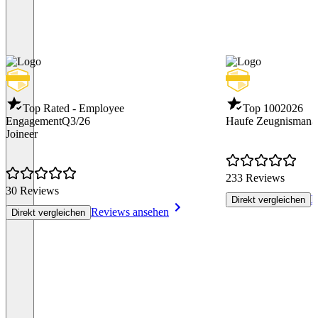
Top Rated - Employee
Top 100
2026
Engagement
Q3/26
Haufe Zeugnismana
Joineer
233 Reviews
30 Reviews
R
Direkt vergleichen
Reviews ansehen
Direkt vergleichen