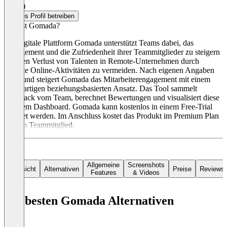
5,0
(2)
Dieses Profil betreiben
Was ist Gomada?
Die digitale Plattform Gomada unterstützt Teams dabei, das
Engagement und die Zufriedenheit ihrer Teammitglieder zu steigern
und den Verlust von Talenten in Remote-Unternehmen durch
gezielte Online-Aktivitäten zu vermeiden. Nach eigenen Angaben
misst und steigert Gomada das Mitarbeiterengagement mit einem
einzigartigen beziehungsbasierten Ansatz. Das Tool sammelt
Feedback vom Team, berechnet Bewertungen und visualisiert diese
in einem Dashboard. Gomada kann kostenlos in einem Free-Trial
getestet werden. Im Anschluss kostet das Produkt im Premium Plan
7 € pro Teammitglied.
Allgemeine
Screenshots
Übersicht
Alternativen
Preise
Reviews
Features
& Videos
Die besten Gomada Alternativen