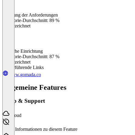
Erfüllung der Anforderungen
0
%
Kategorie-Durchschnitt: 89 %
Ausgezeichnet
Einfache Einrichtung
0
%
Kategorie-Durchschnitt: 87 %
Ausgezeichnet
Weiterführende Links
www.gomada.co
Allgemeine Features
Setup & Support
Cloud
Keine Informationen zu diesem Feature