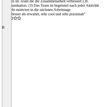
Themen im Team die die Zusammenarbeit verbessert z.B.
Kommunikation. (3) Das Team ist begeistert nach jeder Aktivität
und geht motiviert in die nächsten Arbeitstage
“Weit besser als erwartet, sehr cool und sehr praxisnah”
5.0
B