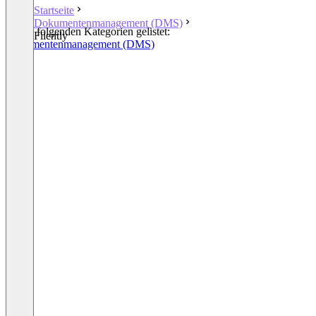
Startseite
Dokumentenmanagement (DMS)
In den folgenden Kategorien gelistet:
Filently
Dokumentenmanagement (DMS)