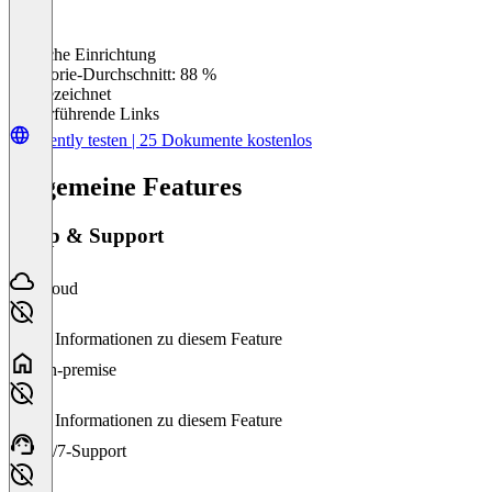
Einfache Einrichtung
0
%
Kategorie-Durchschnitt: 88 %
Ausgezeichnet
Weiterführende Links
Filently testen | 25 Dokumente kostenlos
Allgemeine Features
Setup & Support
Cloud
Keine Informationen zu diesem Feature
On-premise
Keine Informationen zu diesem Feature
24/7-Support