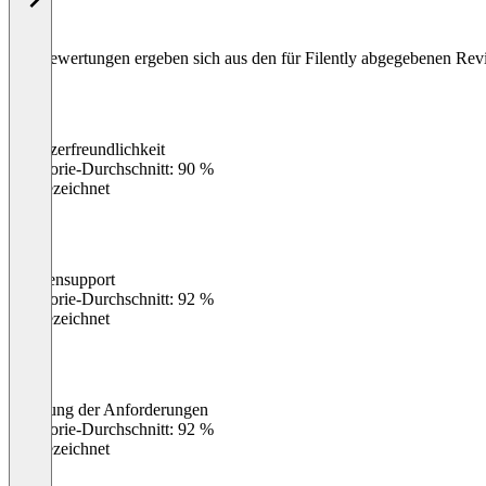
Die Bewertungen ergeben sich aus den für Filently abgegebenen Rev
Benutzerfreundlichkeit
0
%
Kategorie-Durchschnitt: 90 %
Ausgezeichnet
Kundensupport
0
%
Kategorie-Durchschnitt: 92 %
Ausgezeichnet
Erfüllung der Anforderungen
0
%
Kategorie-Durchschnitt: 92 %
Ausgezeichnet