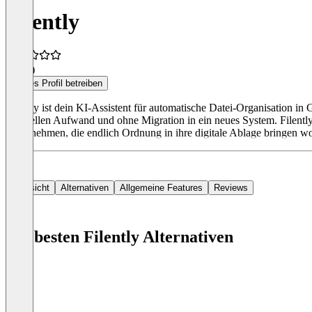
Filently
5,0
(1)
Dieses Profil betreiben
Filently ist dein KI-Assistent für automatische Datei-Organisation in
manuellen Aufwand und ohne Migration in ein neues System. Filently e
Unternehmen, die endlich Ordnung in ihre digitale Ablage bringen w
Übersicht
Alternativen
Allgemeine Features
Reviews
Die besten Filently Alternativen