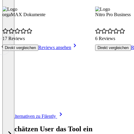
orgaMAX Dokumente
Nitro Pro Business
17 Reviews
6 Reviews
Reviews ansehen
R
Direkt vergleichen
Direkt vergleichen
Item
Alle Alternativen zu Filently
1
of
So schätzen User das Tool ein
8