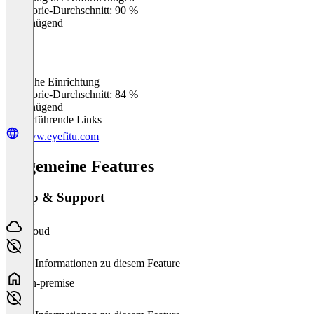
0
%
Kategorie-Durchschnitt: 90 %
Ungenügend
Einfache Einrichtung
0
%
Kategorie-Durchschnitt: 84 %
Ungenügend
Weiterführende Links
www.eyefitu.com
Allgemeine Features
Setup & Support
Cloud
Keine Informationen zu diesem Feature
On-premise