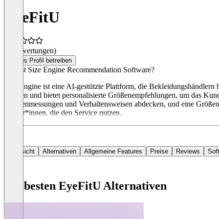
EyeFitU
(0 Bewertungen)
Dieses Profil betreiben
Was ist Size Engine Recommendation Software?
Size Engine ist eine AI-gestützte Plattform, die Bekleidungshändlern
Marken und bietet personalisierte Größenempfehlungen, um das Kund*i
Kundenmessungen und Verhaltensweisen abdecken, und eine Größen-Wi
Nutzer*innen, die den Service nutzen.
Übersicht
Alternativen
Allgemeine Features
Preise
Reviews
Sof
Die besten EyeFitU Alternativen