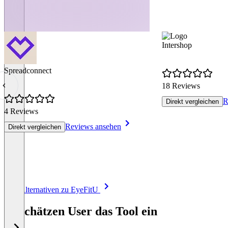
Intershop
Spreadconnect
18 Reviews
R
Direkt vergleichen
4 Reviews
Reviews ansehen
Direkt vergleichen
Item
Alle Alternativen zu EyeFitU
1
of
So schätzen User das Tool ein
8