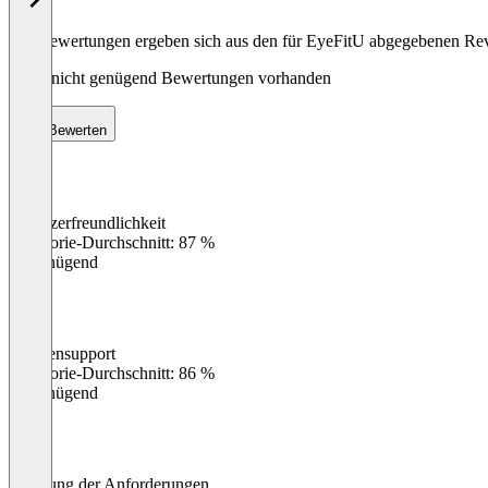
Die Bewertungen ergeben sich aus den für EyeFitU abgegebenen Re
Noch nicht genügend Bewertungen vorhanden
Bewerten
Benutzerfreundlichkeit
0
%
Kategorie-Durchschnitt: 87 %
Ungenügend
Kundensupport
0
%
Kategorie-Durchschnitt: 86 %
Ungenügend
Erfüllung der Anforderungen