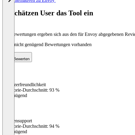
Alle Alternativen zu Envoy
1
of
So schätzen User das Tool ein
8
Die Bewertungen ergeben sich aus den für Envoy abgegebenen Rev
Noch nicht genügend Bewertungen vorhanden
Bewerten
Benutzerfreundlichkeit
0
%
Kategorie-Durchschnitt: 93 %
Ungenügend
Kundensupport
0
%
Kategorie-Durchschnitt: 94 %
Ungenügend