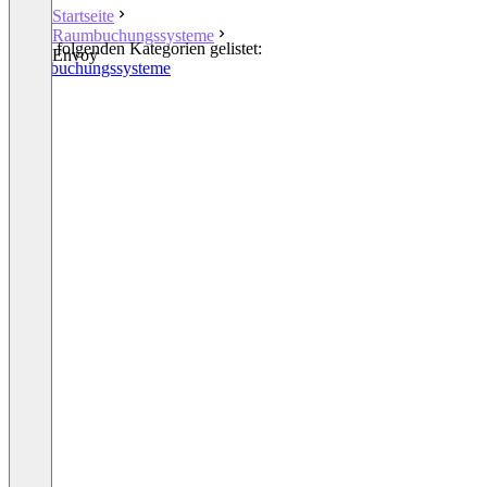
Startseite
Raumbuchungssysteme
In den folgenden Kategorien gelistet:
Envoy
Raumbuchungssysteme