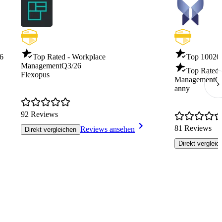
6
Top Rated - Workplace
Top 100
20
Management
Q3/26
Top Rated 
Flexopus
Management
Q
anny
92 Reviews
81 Reviews
Reviews ansehen
Direkt vergleichen
Direkt vergleic