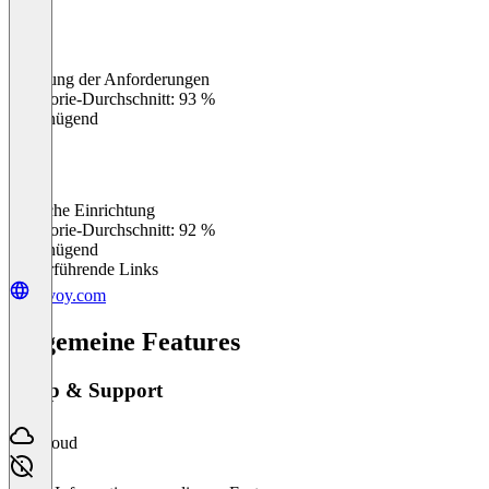
Erfüllung der Anforderungen
0
%
Kategorie-Durchschnitt: 93 %
Ungenügend
Einfache Einrichtung
0
%
Kategorie-Durchschnitt: 92 %
Ungenügend
Weiterführende Links
envoy.com
Allgemeine Features
Setup & Support
Cloud