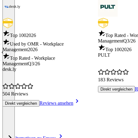
Top 100
2026
Top Rated - Wor
Management
Q3/26
Used by OMR - Workplace
Management
2026
Top 100
2026
PULT
Top Rated - Workplace
Management
Q3/26
desk.ly
183 Reviews
R
Direkt vergleichen
504 Reviews
Reviews ansehen
Direkt vergleichen
Item