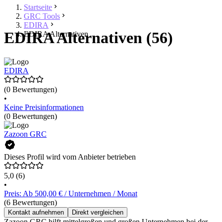
Startseite
GRC Tools
EDIRA
EDIRA Alternativen (56)
EDIRA Alternativen
EDIRA
(0 Bewertungen)
•
Keine Preisinformationen
(0 Bewertungen)
Zazoon GRC
Dieses Profil wird vom Anbieter betrieben
5,0
(6)
•
Preis: Ab 500,00 € / Unternehmen / Monat
(6 Bewertungen)
Kontakt aufnehmen
Direkt vergleichen
Zazoon GRC hilft mittelgroßen und großen Unternehmen bei der