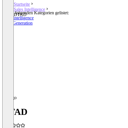
Startseite
Sales Intelligence
In den folgenden Kategorien gelistet:
DTAD
Sales Intelligence
Lead Generation
DTAD