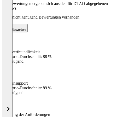
Die Bewertungen ergeben sich aus den für DTAD abgegebenen
Reviews
Noch nicht genügend Bewertungen vorhanden
Bewerten
Benutzerfreundlichkeit
0
%
Kategorie-Durchschnitt: 88 %
Ungenügend
Kundensupport
0
%
Kategorie-Durchschnitt: 89 %
Ungenügend
Erfüllung der Anforderungen
0
%