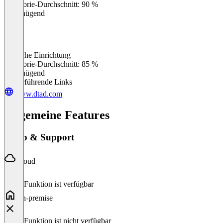
Kategorie-Durchschnitt: 90 %
Ungenügend
Einfache Einrichtung
0
%
Kategorie-Durchschnitt: 85 %
Ungenügend
Weiterführende Links
www.dtad.com
Allgemeine Features
Setup & Support
Cloud
Diese Funktion ist verfügbar
On-premise
Diese Funktion ist nicht verfügbar