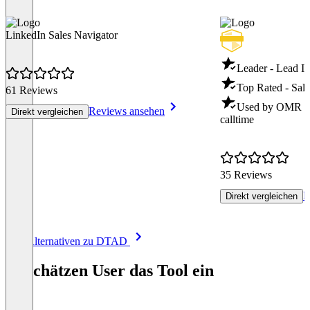
LinkedIn Sales Navigator
Leader - Lead In
Top Rated - Sale
61 Reviews
Used by OMR - S
Reviews ansehen
Direkt vergleichen
calltime
35 Reviews
R
Direkt vergleichen
Item
Alle Alternativen zu DTAD
1
of
So schätzen User das Tool ein
8