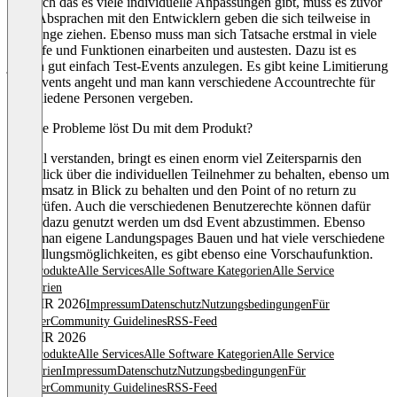
Dadurch das es viele individuelle Anpassungen gibt, muss es zuvor
viele Absprachen mit den Entwicklern geben die sich teilweise in
die Länge ziehen. Ebenso muss man sich Tatsache erstmal in viele
Abläufe und Funktionen einarbeiten und austesten. Dazu ist es
jedoch gut einfach Test-Events anzulegen. Es gibt keine Limitierung
was Events angeht und man kann verschiedene Accountrechte für
verschiedene Personen vergeben.
Welche Probleme löst Du mit dem Produkt?
Einmal verstanden, bringt es einen enorm viel Zeitersparnis den
Überblick über die individuellen Teilnehmer zu behalten, ebenso um
den Umsatz in Blick zu behalten und den Point of no return zu
überprüfen. Auch die verschiedenen Benutzerechte können dafür
prima dazu genutzt werden um dsd Event abzustimmen. Ebenso
kann man eigene Landungspages Bauen und hat viele verschiedene
Einstellungsmöglichkeiten, es gibt ebenso eine Vorschaufunktion.
Alle Produkte
Alle Services
Alle Software Kategorien
Alle Service
Kategorien
© OMR 2026
Impressum
Datenschutz
Nutzungsbedingungen
Für
Anbieter
Community Guidelines
RSS-Feed
© OMR 2026
Alle Produkte
Alle Services
Alle Software Kategorien
Alle Service
Kategorien
Impressum
Datenschutz
Nutzungsbedingungen
Für
Anbieter
Community Guidelines
RSS-Feed