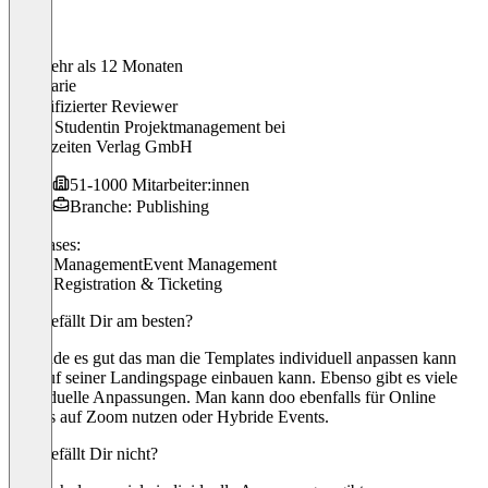
Vor mehr als 12 Monaten
Lia Marie
Verifizierter Reviewer
Duale Studentin Projektmanagement
bei
Jahreszeiten Verlag GmbH
51-1000 Mitarbeiter:innen
Branche: Publishing
Use cases:
Email Management
Event Management
Event Registration & Ticketing
Was gefällt Dir am besten?
Ich finde es gut das man die Templates individuell anpassen kann
und auf seiner Landingspage einbauen kann. Ebenso gibt es viele
individuelle Anpassungen. Man kann doo ebenfalls für Online
Events auf Zoom nutzen oder Hybride Events.
Was gefällt Dir nicht?