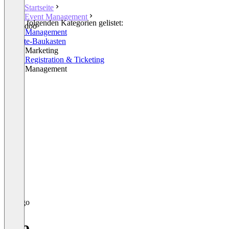
Startseite
Event Management
In den folgenden Kategorien gelistet:
doo
Event Management
Website-Baukasten
Event Marketing
Event Registration & Ticketing
Email Management
doo