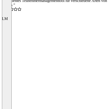
“Effiizientes Teilnehmermanagementtool für verschiedene Arten von
Events ”
4.0
LM