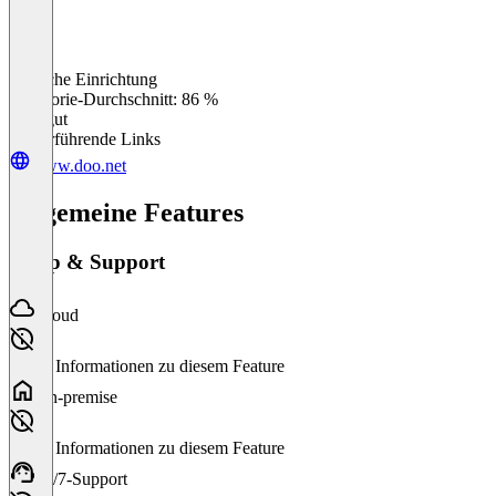
Einfache Einrichtung
0
%
Kategorie-Durchschnitt: 86 %
Sehr gut
Weiterführende Links
www.doo.net
Allgemeine Features
Setup & Support
Cloud
Keine Informationen zu diesem Feature
On-premise
Keine Informationen zu diesem Feature
24/7-Support