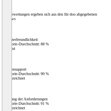
Die Bewertungen ergeben sich aus den für doo abgegebenen
Reviews
Benutzerfreundlichkeit
0
%
Kategorie-Durchschnitt: 88 %
Sehr gut
Kundensupport
0
%
Kategorie-Durchschnitt: 90 %
Ausgezeichnet
Erfüllung der Anforderungen
0
%
Kategorie-Durchschnitt: 91 %
Ausgezeichnet