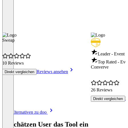
Sweap
Leader - Event
Top Rated - Ev
10 Reviews
Converve
Reviews ansehen
Direkt vergleichen
26 Reviews
R
Direkt vergleichen
Item
Alle Alternativen zu doo
1
of
So schätzen User das Tool ein
8