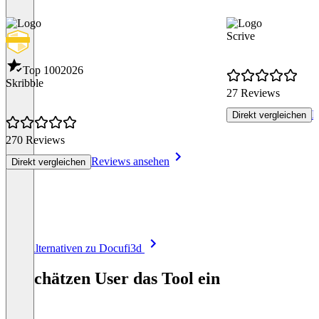
Scrive
Top 100
2026
Skribble
27 Reviews
R
Direkt vergleichen
270 Reviews
Reviews ansehen
Direkt vergleichen
Item
Alle Alternativen zu Docufi3d
1
of
So schätzen User das Tool ein
8