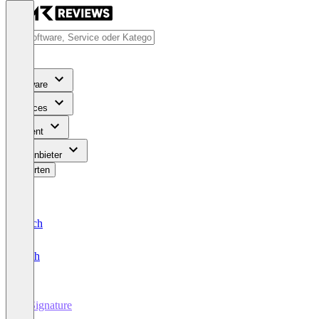
Software
Services
Content
Für Anbieter
Bewerten
Deutsch
English
E-Signature