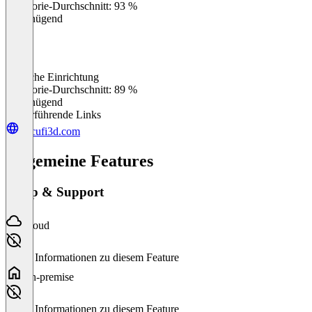
Kategorie-Durchschnitt: 93 %
Ungenügend
Einfache Einrichtung
0
%
Kategorie-Durchschnitt: 89 %
Ungenügend
Weiterführende Links
docufi3d.com
Allgemeine Features
Setup & Support
Cloud
Keine Informationen zu diesem Feature
On-premise
Keine Informationen zu diesem Feature