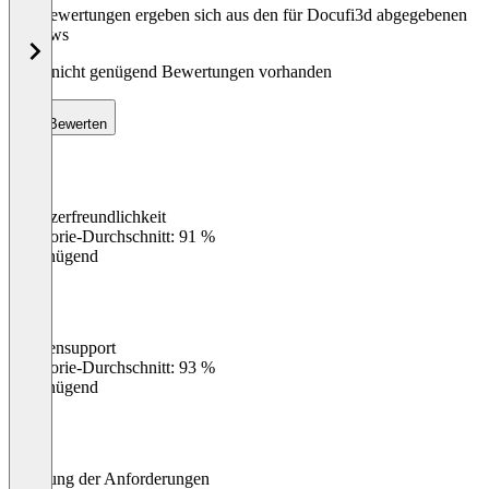
Die Bewertungen ergeben sich aus den für Docufi3d abgegebenen
Reviews
Noch nicht genügend Bewertungen vorhanden
Bewerten
Benutzerfreundlichkeit
0
%
Kategorie-Durchschnitt: 91 %
Ungenügend
Kundensupport
0
%
Kategorie-Durchschnitt: 93 %
Ungenügend
Erfüllung der Anforderungen
0
%