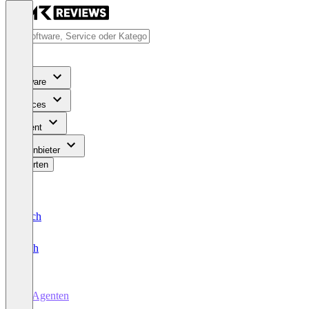
Software
Services
Content
Für Anbieter
Bewerten
Deutsch
English
KI Agenten