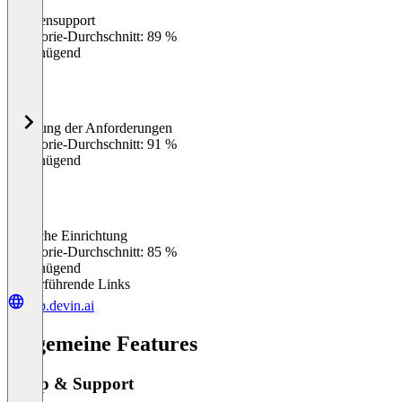
Kundensupport
0
%
Kategorie-Durchschnitt: 89 %
Ungenügend
Erfüllung der Anforderungen
0
%
Kategorie-Durchschnitt: 91 %
Ungenügend
Einfache Einrichtung
0
%
Kategorie-Durchschnitt: 85 %
Ungenügend
Weiterführende Links
app.devin.ai
Allgemeine Features
Setup & Support