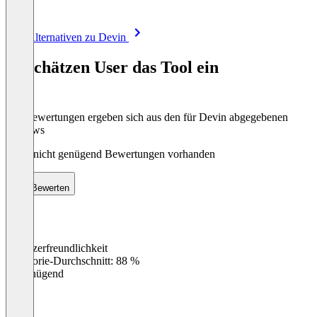
Item
Alle Alternativen zu Devin
1
of
So schätzen User das Tool ein
8
Die Bewertungen ergeben sich aus den für Devin abgegebenen
Reviews
Noch nicht genügend Bewertungen vorhanden
Bewerten
Benutzerfreundlichkeit
0
%
Kategorie-Durchschnitt: 88 %
Ungenügend