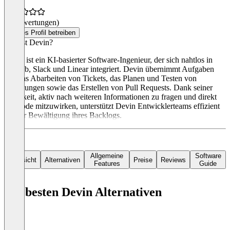
(0 Bewertungen)
Dieses Profil betreiben
Was ist Devin?
Devin ist ein KI-basierter Software-Ingenieur, der sich nahtlos in
GitHub, Slack und Linear integriert. Devin übernimmt Aufgaben
wie das Abarbeiten von Tickets, das Planen und Testen von
Änderungen sowie das Erstellen von Pull Requests. Dank seiner
Fähigkeit, aktiv nach weiteren Informationen zu fragen und direkt
am Code mitzuwirken, unterstützt Devin Entwicklerteams effizient
bei der Bewältigung ihres Backlogs.
Allgemeine
Software
Übersicht
Alternativen
Preise
Reviews
Features
Guide
Die besten Devin Alternativen