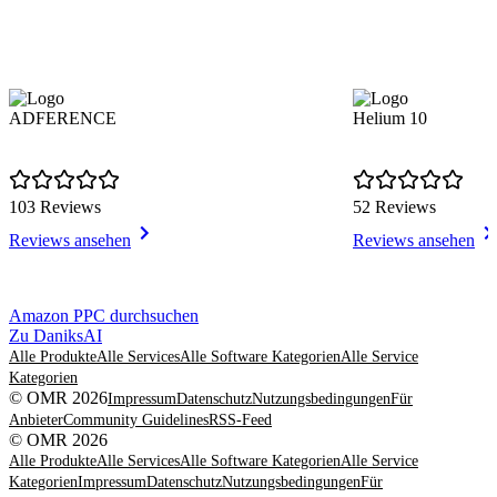
ADFERENCE
Helium 10
103 Reviews
52 Reviews
Reviews ansehen
Reviews ansehen
Item
Amazon PPC durchsuchen
1
Zu DaniksAI
of
Alle Produkte
Alle Services
Alle Software Kategorien
Alle Service
8
Kategorien
© OMR 2026
Impressum
Datenschutz
Nutzungsbedingungen
Für
Anbieter
Community Guidelines
RSS-Feed
© OMR 2026
Alle Produkte
Alle Services
Alle Software Kategorien
Alle Service
Kategorien
Impressum
Datenschutz
Nutzungsbedingungen
Für