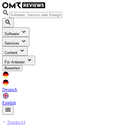
Software
Services
Content
Für Anbieter
Bewerten
Deutsch
English
DaniksAI