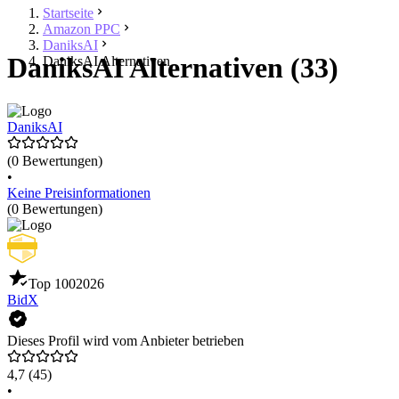
Startseite
Amazon PPC
DaniksAI
DaniksAI Alternativen (33)
DaniksAI Alternativen
DaniksAI
(0 Bewertungen)
•
Keine Preisinformationen
(0 Bewertungen)
Top 100
2026
BidX
Dieses Profil wird vom Anbieter betrieben
4,7
(45)
•