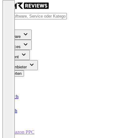
Software
Services
Content
Für Anbieter
Bewerten
Deutsch
English
Amazon PPC