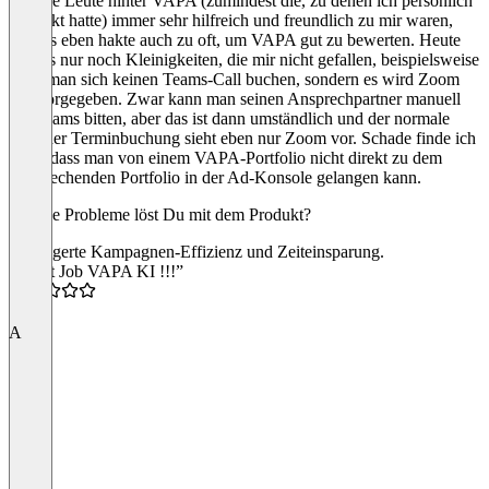
und die Leute hinter VAPA (zumindest die, zu denen ich persönlich
Kontakt hatte) immer sehr hilfreich und freundlich zu mir waren,
aber es eben hakte auch zu oft, um VAPA gut zu bewerten. Heute
sind es nur noch Kleinigkeiten, die mir nicht gefallen, beispielsweise
kann man sich keinen Teams-Call buchen, sondern es wird Zoom
fest vorgegeben. Zwar kann man seinen Ansprechpartner manuell
um Teams bitten, aber das ist dann umständlich und der normale
Weg der Terminbuchung sieht eben nur Zoom vor. Schade finde ich
auch, dass man von einem VAPA-Portfolio nicht direkt zu dem
entsprechenden Portfolio in der Ad-Konsole gelangen kann.
Welche Probleme löst Du mit dem Produkt?
Gesteigerte Kampagnen-Effizienz und Zeiteinsparung.
“Great Job VAPA KI !!!”
5.0
A