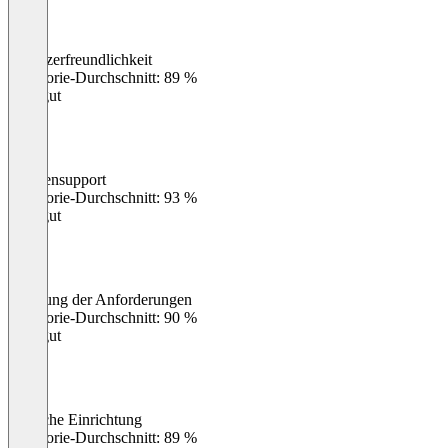
Benutzerfreundlichkeit
0
%
Kategorie-Durchschnitt: 89 %
Sehr gut
Kundensupport
0
%
Kategorie-Durchschnitt: 93 %
Sehr gut
Erfüllung der Anforderungen
0
%
Kategorie-Durchschnitt: 90 %
Sehr gut
Einfache Einrichtung
0
%
Kategorie-Durchschnitt: 89 %