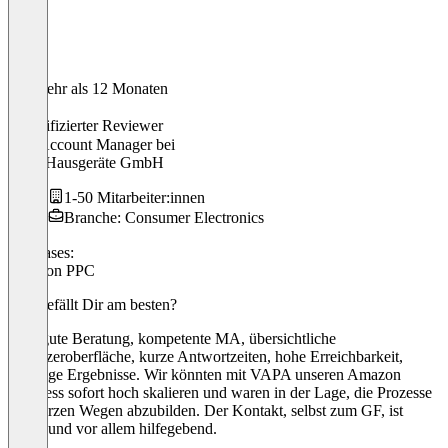
Vor mehr als 12 Monaten
Can
Verifizierter Reviewer
Kay Account Manager
bei
Fakir Hausgeräte GmbH
1-50 Mitarbeiter:innen
Branche: Consumer Electronics
Use cases:
Amazon PPC
Was gefällt Dir am besten?
Sehr gute Beratung, kompetente MA, übersichtliche
Benutzeroberfläche, kurze Antwortzeiten, hohe Erreichbarkeit,
sofortige Ergebnisse. Wir könnten mit VAPA unseren Amazon
Business sofort hoch skalieren und waren in der Lage, die Prozesse
mit kurzen Wegen abzubilden. Der Kontakt, selbst zum GF, ist
direkt und vor allem hilfegebend.