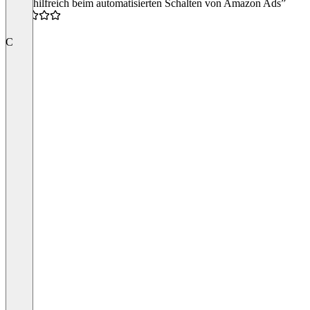
“Sehr hilfreich beim automatisierten Schalten von Amazon Ads”
4.0
C