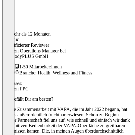
Vor mehr als 12 Monaten
Dominic
Verifizierter Reviewer
Amazon Operations Manager
bei
VitalBodyPLUS GmbH
1-50 Mitarbeiter:innen
Branche: Health, Wellness and Fitness
Use cases:
Amazon PPC
Was gefällt Dir am besten?
Unsere Zusammenarbeit mit VAPA, die im Jahr 2022 begann, hat
sich als außerordentlich fruchtbar erwiesen. Schon zu Beginn
unserer Partnerschaft fiel uns auf, wie schnell und einfach wir dank
der intuitiven Bedienbarkeit der VAPA-Oberfläche zu greifbaren
Ergebnissen kamen. Die, in meinen Augen überdurchschnittlich