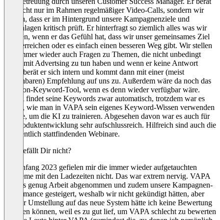
Die Betreuung durch unseren Customer Success Manager. Er berät
uns nicht nur im Rahmen regelmäßiger Video-Calls, sondern wir
wissen, dass er im Hintergrund unsere Kampagnenziele und
Neuanlagen kritisch prüft. Er hinterfragt so ziemlich alles was wir
machen, wenn er das Gefühl hat, dass wir unser gemeinsames Ziel
nicht erreichen oder es einfach einen besseren Weg gibt. Wir stellen
ihm immer wieder auch Fragen zu Themen, die nicht unbedingt
etwas mit Advertsing zu tun haben und wenn er keine Antwort
weiß, berät er sich intern und kommt dann mit einer (meist
brauchbaren) Empfehlung auf uns zu. Außerdem wäre da noch das
Amazon-Keyword-Tool, wenn es denn wieder verfügbar wäre.
VAPA findet seine Keywords zwar automatisch, trotzdem war es
genial, wie man in VAPA sein eigenes Keyword-Wissen verwenden
konnte, um die KI zu trainieren. Abgesehen davon war es auch für
die Produktentwicklung sehr aufschlussreich. Hilfreich sind auch die
gelegentlich stattfindenden Webinare.
Was gefällt Dir nicht?
Bis Anfang 2023 gefielen mir die immer wieder aufgetauchten
Probleme mit den Ladezeiten nicht. Das war extrem nervig. VAPA
hat uns genug Arbeit abgenommen und zudem unsere Kampagnen-
Performance gesteigert, weshalb wir nicht gekündigt hätten, aber
vor der Umstellung auf das neue System hätte ich keine Bewertung
abgeben können, weil es zu gut lief, um VAPA schlecht zu bewerten