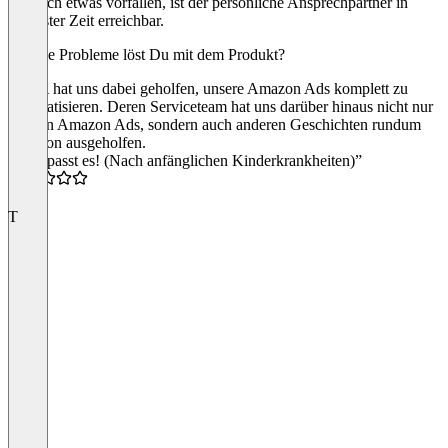
dennoch etwas vorfallen, ist der persönliche Ansprechpartner in
kürzester Zeit erreichbar.
Welche Probleme löst Du mit dem Produkt?
VAPA hat uns dabei geholfen, unsere Amazon Ads komplett zu
automatisieren. Deren Serviceteam hat uns darüber hinaus nicht nur
bei den Amazon Ads, sondern auch anderen Geschichten rundum
Amazon ausgeholfen.
“Jetzt passt es! (Nach anfänglichen Kinderkrankheiten)”
5.0
T