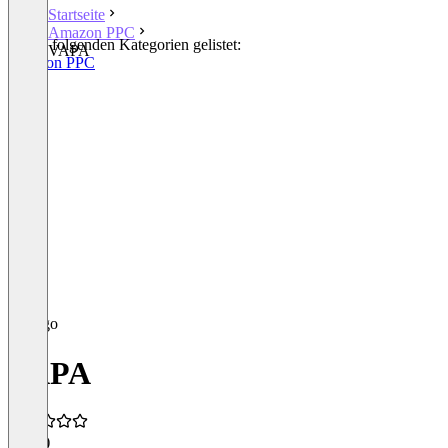
Startseite
Amazon PPC
In den folgenden Kategorien gelistet:
VAPA
Amazon PPC
VAPA
4,4
(7)