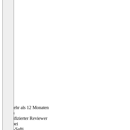
Vor mehr als 12 Monaten
Martin
Verifizierter Reviewer
Chef
bei
Patent-Safti