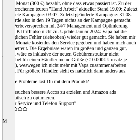
halber Monat (300 €) bezahlt, ohne dass etwas passiert ist. Zu der
angesprochenen teuren "Hand Arbeit" aktueller Stand 19.09: Zuletzt
gestartete Kampagne: 03:07. Zuletzt geänderte Kampagne: 31.08.
Es wurde also in den 19 Tagen nichts an der Kampagne gemacht.
Das Werbeversprechen mit 24/7 Management und Optimierung
mittels KI trifft also nicht zu. Update Januar 2024: Vapa hat die
anfänglichen Fehler (sieheoben) wieder gut gemacht. Sie haben mir
jetzt 3 Monate kostenlos den Service gegeben und haben mich auch
aktiv betreut. Die Ergebnisse waren im großen und ganzen gut,
jedoch wäre es inklusive der neuen Gebührenstruktur nicht
profitabel für einen Händler meine Größe (<10.000€ Umsatz je
Monat), weswegen ich nicht mehr mit Vapa zusammenarbeiten
werde. Für größere Händler, sieht es natürlich dann anders aus.
Welche Probleme löst Du mit dem Produkt?
Sie versuchen bessere Accos zu erzielen und Amazon ads
automatisch zu optimieren.
“Super Service und Telefon Support”
5.0
M