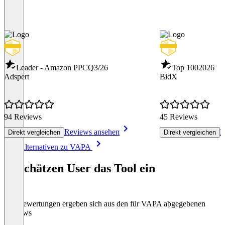
Leader - Amazon PPC
Q3/26
Top 100
2026
Adspert
BidX
94 Reviews
45 Reviews
Reviews ansehen
R
Direkt vergleichen
Direkt vergleichen
Item
Alle Alternativen zu VAPA
1
of
So schätzen User das Tool ein
8
Die Bewertungen ergeben sich aus den für VAPA abgegebenen
Reviews