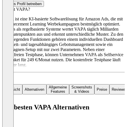
Dieses Profil betreiben
Was ist VAPA?
VAPA ist eine KI-basierte Softwarelösung für Amazon Ads, die mit
Reinforcement Learning Werbekampagnen bestmöglich optimiert.
Anders als regelbasierte Systeme wertet VAPA täglich Milliarden
von Datenpunkten aus und erkennt unterschiedliche Muster. Zu den
grundlegenden Funktionen gehören einem individuellen Dashboard
auch zeit- und tagesabhängiges Gebotsmanagement sowie ein
Kampagnen-Setup mit nur zwei Parametern. Neben einer
kostenfreien Testphase, können Unternehmen VAPA als Selfservice
Pro-Paket für 249 €/Monat nutzen. Die kostenfreie Testphase läuft
30 Tage lang.
Allgemeine
Screenshots
Übersicht
Alternativen
Preise
Reviews
Features
& Videos
Die besten VAPA Alternativen