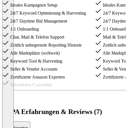
Ideales Kampagnen Setup
Ideales Kamp
24/7 Keyword Optimierung & Harvesting
24/7 Keyword
24/7 Daytime Bid Management
24/7 Daytime
1:1 Onboarding
1:1 Onboardi
Chat, Mail & Telefon Support
Mail & Telefo
Zeitlich unbegrenzte Reporting Historie
Zeitlich unbeg
Alle Marktplätze (weltweit)
Alle Marktplät
Keyword Tool & Harvesting
Keyword Too
Seller & Vendor Accounts
Seller & Vend
Zertifizierte Amazon Experten
Zertifizierte
Advertising Consulting
Item
1
of
2
VAPA Erfahrungen & Reviews (7)
Bewerten