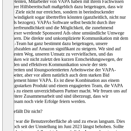
kompetenten, Mitarbeiter von VAPA haben mit ihrem Fachwissen
und ihrer Hilfsbereitschaft maßgeblich dazu beigetragen, dass wir
unsere Ziele nicht nur erreichen, sondern in beeindruckender
Geschwindigkeit sogar übertreffen könnten (ganzheitlich, nicht nur
auf Ads bezogen). VAPAs Software selbst besticht durch ihre
Benutzerfreundlichkeit und die Möglichkeit, die zunehmend
komplexer werdende Sponsored Ads ohne umständliche Umwege
zu steuern. Die direkte und unkomplizierte Kommunikation mit dem
VAPA-Team hat ganz bestimmt dazu beigetragen, unsere
Verkaufszahlen auf Amazon signifikant zu steigern. Wir sind auf
dem besten Weg, unseren Umsatz zu vervielfachen, und das
verdanken wir nicht zuletzt den kurzen Entscheidungswegen, der
schnellen und effektiven Kommunikation sowie der stets
hilfsbereiten und lösungsorientierten Arbeitsweise der VAPA-
Mitarbeiter, aber vor allem natürlich auch dem starken Bid
Management hinter VAPA. Es ist diese Kombination aus einem
leistungsstarken Produkt und einem engagierten Team, die VAPA
für uns zu einem unverzichtbaren Partner macht. Wir freuen uns auf
die weitere Zusammenarbeit und sind überzeugt, dass wir
gemeinsam noch viele Erfolge feiern werden.
Was gefällt Dir nicht?
Früher war die Benutzeroberfläche ab und zu etwas langsam. Dies
ist jedoch seit der Umstellung im Juni 2023 längst behoben. Sollte