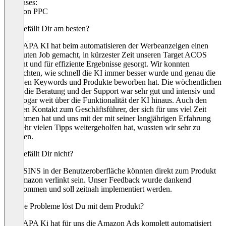
Use cases:
Amazon PPC
Was gefällt Dir am besten?
Die VAPA KI hat beim automatisieren der Werbeanzeigen einen
sehr guten Job gemacht, in kürzester Zeit unseren Target ACOS
erreicht und für effiziente Ergebnisse gesorgt. Wir konnten
beobachten, wie schnell die KI immer besser wurde und genau die
richtigen Keywords und Produkte beworben hat. Die wöchentlichen
Calls, die Beratung und der Support war sehr gut und intensiv und
ging sogar weit über die Funktionalität der KI hinaus. Auch den
direkten Kontakt zum Geschäftsführer, der sich für uns viel Zeit
genommen hat und uns mit der mit seiner langjährigen Erfahrung
und sehr vielen Tipps weitergeholfen hat, wussten wir sehr zu
schätzen.
Was gefällt Dir nicht?
Die ASINS in der Benutzeroberfläche könnten direkt zum Produkt
auf Amazon verlinkt sein. Unser Feedback wurde dankend
angenommen und soll zeitnah implementiert werden.
Welche Probleme löst Du mit dem Produkt?
Die VAPA Ki hat für uns die Amazon Ads komplett automatisiert