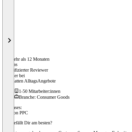
Vor mehr als 12 Monaten
Thomas
Verifizierter Reviewer
Gründer
bei
T. Schatten AlltagsAngebote
1-50 Mitarbeiter:innen
Branche: Consumer Goods
Use cases:
Amazon PPC
Was gefällt Dir am besten?