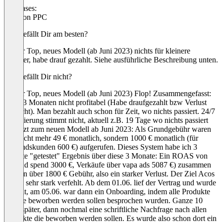
Use cases:
Amazon PPC
Was gefällt Dir am besten?
Früher Top, neues Modell (ab Juni 2023) nichts für kleinere
Händler, habe drauf gezahlt. Siehe ausführliche Beschreibung unten.
Was gefällt Dir nicht?
Früher Top, neues Modell (ab Juni 2023) Flop! Zusammengefasst:
Nach 3 Monaten nicht profitabel (Habe draufgezahlt bzw Verlust
gemacht). Man bezahlt auch schon für Zeit, wo nichts passiert. 24/7
Optimierung stimmt nicht, aktuell z.B. 19 Tage wo nichts passiert
ist. Jetzt zum neuen Modell ab Juni 2023: Als Grundgebühr waren
nun nicht mehr 49 € monatlich, sondern 1000 € monatlich (für
Bestandskunden 600 €) aufgerufen. Dieses System habe ich 3
Monate "getestet" Ergebnis über diese 3 Monate: Ein ROAS von
1,7 (Ad spend 3000 €, Verkäufe über vapa ads 5087 €) zusammen
mit den über 1800 € Gebühr, also ein starker Verlust. Der Ziel Acos
wurde sehr stark verfehlt. Ab dem 01.06. lief der Vertrag und wurde
gezahlt, am 05.06. war dann ein Onboarding, indem alle Produkte
welche beworben werden sollen besprochen wurden. Ganze 10
Tage später, dann nochmal eine schriftliche Nachfrage nach allen
Produkte die beworben werden sollen. Es wurde also schon dort ein