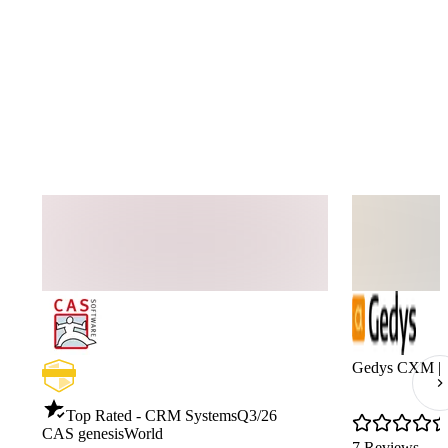
Gedys CXM |
Top Rated - CRM Systems
Q3/26
CAS genesisWorld
7 Reviews