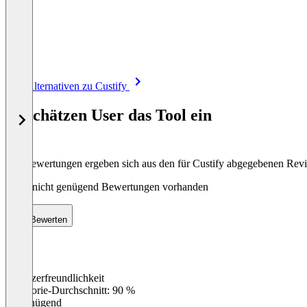
Item
Alle Alternativen zu Custify
1
of
So schätzen User das Tool ein
8
Die Bewertungen ergeben sich aus den für Custify abgegebenen Rev
Noch nicht genügend Bewertungen vorhanden
Bewerten
Benutzerfreundlichkeit
0
%
Kategorie-Durchschnitt: 90 %
Ungenügend