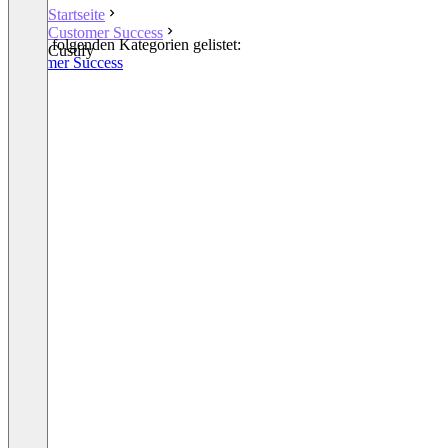
Startseite
Customer Success
In den folgenden Kategorien gelistet:
Custify
Customer Success