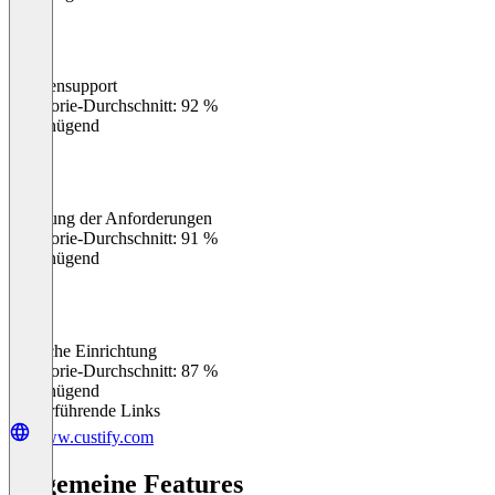
Kundensupport
0
%
Kategorie-Durchschnitt: 92 %
Ungenügend
Erfüllung der Anforderungen
0
%
Kategorie-Durchschnitt: 91 %
Ungenügend
Einfache Einrichtung
0
%
Kategorie-Durchschnitt: 87 %
Ungenügend
Weiterführende Links
www.custify.com
Allgemeine Features