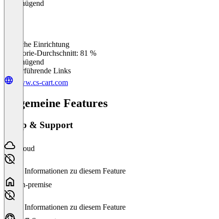
Ungenügend
Einfache Einrichtung
0
%
Kategorie-Durchschnitt: 81 %
Ungenügend
Weiterführende Links
www.cs-cart.com
Allgemeine Features
Setup & Support
Cloud
Keine Informationen zu diesem Feature
On-premise
Keine Informationen zu diesem Feature