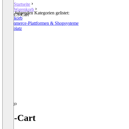
Startseite
Warenkorb
In den folgenden Kategorien gelistet:
CS-Cart
Warenkorb
E-Commerce-Plattformen & Shopsysteme
Marktplatz
CS-Cart