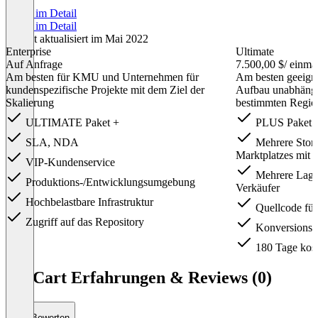
Preise im Detail
Preise im Detail
Zuletzt aktualisiert im Mai 2022
Enterprise
Ultimate
Auf Anfrage
7.500,00 $
/ einma
Am besten für KMU und Unternehmen für
Am besten geeigne
kundenspezifische Projekte mit dem Ziel der
Aufbau unabhängi
Skalierung
bestimmten Regio
ULTIMATE Paket +
PLUS Paket 
SLA, NDA
Mehrere Storef
Marktplatzes mit 
VIP-Kundenservice
Mehrere Lager
Produktions-/Entwicklungsumgebung
Verkäufer
Hochbelastbare Infrastruktur
Quellcode für
Zugriff auf das Repository
Konversionsze
180 Tage kost
Item
1
CS-Cart Erfahrungen & Reviews (0)
of
4
Bewerten