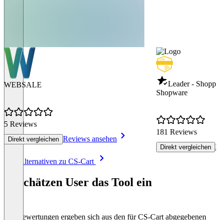
Leader - Shoppi
WEBSALE
Shopware
5 Reviews
181 Reviews
Reviews ansehen
Direkt vergleichen
R
Direkt vergleichen
Item
Alle Alternativen zu CS-Cart
1
of
So schätzen User das Tool ein
8
Die Bewertungen ergeben sich aus den für CS-Cart abgegebenen