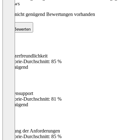
Reviews
Noch nicht genügend Bewertungen vorhanden
Bewerten
Benutzerfreundlichkeit
0
%
Kategorie-Durchschnitt: 85 %
Ungenügend
Kundensupport
0
%
Kategorie-Durchschnitt: 81 %
Ungenügend
Erfüllung der Anforderungen
0
%
Kategorie-Durchschnitt: 85 %