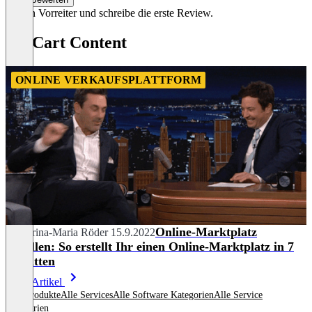
Sei ein Vorreiter und schreibe die erste Review.
CS-Cart Content
ONLINE VERKAUFSPLATTFORM
Online-Marktplatz
Katharina-Maria Röder
15.9.2022
erstellen: So erstellt Ihr einen Online-Marktplatz in 7
Schritten
Mehr Artikel
Alle Produkte
Alle Services
Alle Software Kategorien
Alle Service
Kategorien