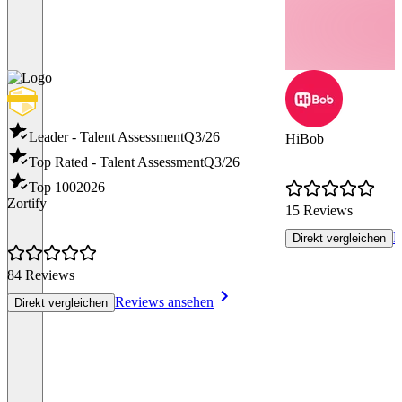
Leader - Talent Assessment
Q3/26
HiBob
Top Rated - Talent Assessment
Q3/26
Top 100
2026
Zortify
15 Reviews
R
Direkt vergleichen
84 Reviews
Reviews ansehen
Direkt vergleichen