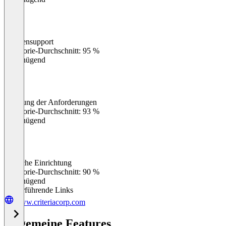
Kundensupport
0
%
Kategorie-Durchschnitt: 95 %
Ungenügend
Erfüllung der Anforderungen
0
%
Kategorie-Durchschnitt: 93 %
Ungenügend
Einfache Einrichtung
0
%
Kategorie-Durchschnitt: 90 %
Ungenügend
Weiterführende Links
www.criteriacorp.com
Allgemeine Features