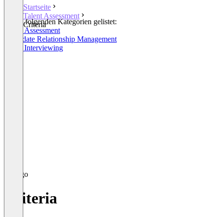
Startseite
Talent Assessment
In den folgenden Kategorien gelistet:
Criteria
Talent Assessment
Candidate Relationship Management
Video Interviewing
Criteria