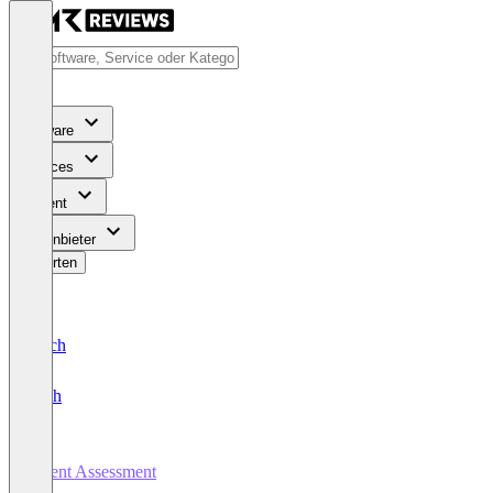
Software
Services
Content
Für Anbieter
Bewerten
Deutsch
English
Talent Assessment