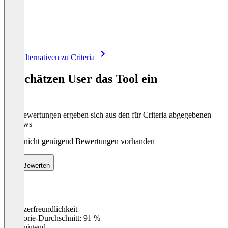
Item
Alle Alternativen zu Criteria
1
of
So schätzen User das Tool ein
8
Die Bewertungen ergeben sich aus den für Criteria abgegebenen
Reviews
Noch nicht genügend Bewertungen vorhanden
Bewerten
Benutzerfreundlichkeit
0
%
Kategorie-Durchschnitt: 91 %
Ungenügend