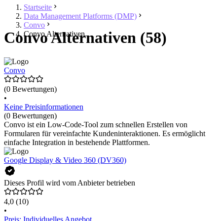
Startseite
Data Management Platforms (DMP)
Convo
Convo Alternativen (58)
Convo Alternativen
Convo
(0 Bewertungen)
•
Keine Preisinformationen
(0 Bewertungen)
Convo ist ein Low-Code-Tool zum schnellen Erstellen von
Formularen für vereinfachte Kundeninteraktionen. Es ermöglicht
einfache Integration in bestehende Plattformen.
Google Display & Video 360 (DV360)
Dieses Profil wird vom Anbieter betrieben
4,0
(10)
•
Preis: Individuelles Angebot