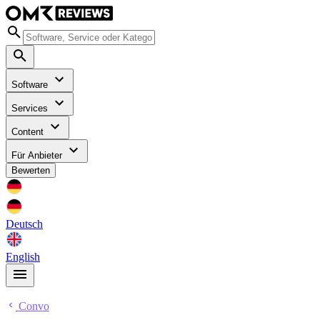
Software
Services
Content
Für Anbieter
Bewerten
Deutsch
English
Convo