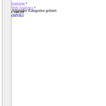
Startseite
Web Analytics
In den folgenden Kategorien gelistet:
Convizit
Web Analytics