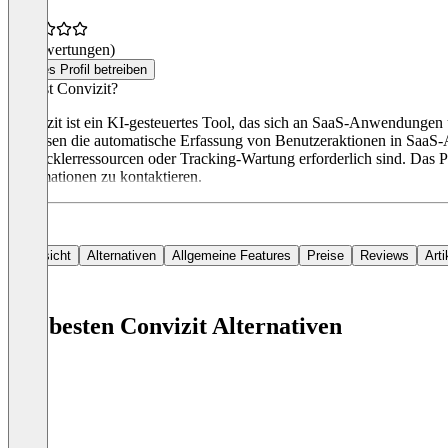
(0 Bewertungen)
Dieses Profil betreiben
Was ist Convizit?
Convizit ist ein KI-gesteuertes Tool, das sich an SaaS-Anwendungen 
umfassen die automatische Erfassung von Benutzeraktionen in SaaS-A
Entwicklerressourcen oder Tracking-Wartung erforderlich sind. Das P
Informationen zu kontaktieren.
Übersicht
Alternativen
Allgemeine Features
Preise
Reviews
Arti
Die besten Convizit Alternativen