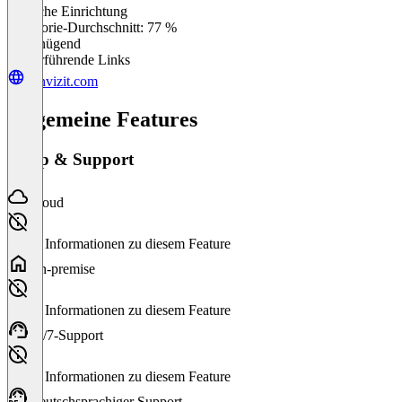
Einfache Einrichtung
0
%
Kategorie-Durchschnitt: 77 %
Ungenügend
Weiterführende Links
convizit.com
Allgemeine Features
Setup & Support
Cloud
Keine Informationen zu diesem Feature
On-premise
Keine Informationen zu diesem Feature
24/7-Support
Keine Informationen zu diesem Feature
Deutschsprachiger Support