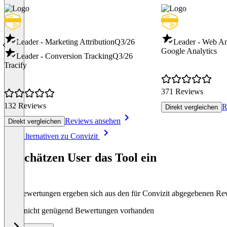
Leader - Marketing Attribution
Q3/26
Leader - Web An
Google Analytics
Leader - Conversion Tracking
Q3/26
Tracify
371 Reviews
132 Reviews
R
Direkt vergleichen
Reviews ansehen
Direkt vergleichen
Item
Alle Alternativen zu Convizit
1
of
So schätzen User das Tool ein
8
Die Bewertungen ergeben sich aus den für Convizit abgegebenen Re
Noch nicht genügend Bewertungen vorhanden