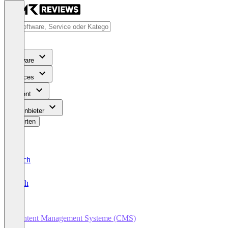
Software
Services
Content
Für Anbieter
Bewerten
Deutsch
English
Content Management Systeme (CMS)