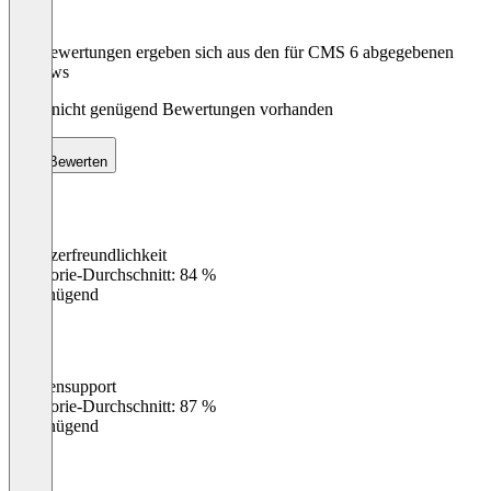
Die Bewertungen ergeben sich aus den für CMS 6 abgegebenen
Reviews
Noch nicht genügend Bewertungen vorhanden
Bewerten
Benutzerfreundlichkeit
0
%
Kategorie-Durchschnitt: 84 %
Ungenügend
Kundensupport
0
%
Kategorie-Durchschnitt: 87 %
Ungenügend