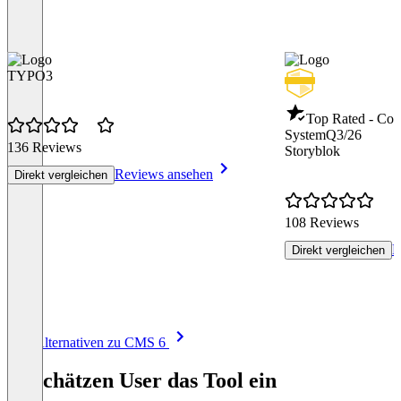
TYPO3
Top Rated - Co
System
Q3/26
136 Reviews
Storyblok
Reviews ansehen
Direkt vergleichen
108 Reviews
R
Direkt vergleichen
Item
Alle Alternativen zu CMS 6
1
of
So schätzen User das Tool ein
8