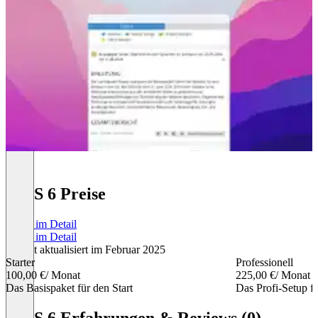
CMS 6 Preise
Preise im Detail
Preise im Detail
Zuletzt aktualisiert im Februar 2025
Starter
Professionell
100,00 €
/ Monat
225,00 €
/ Monat
Das Basispaket für den Start
Das Profi-Setup fü
Item
1
CMS 6 Erfahrungen & Reviews (0)