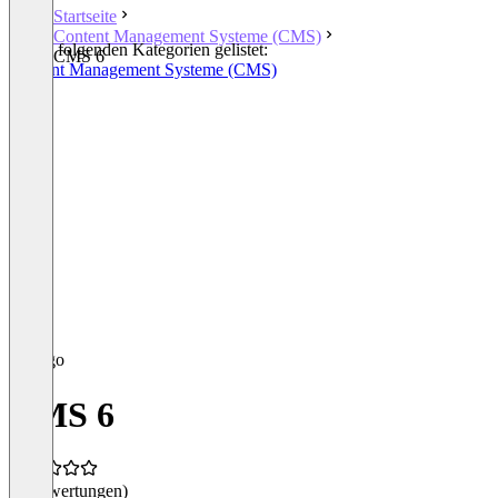
Startseite
Content Management Systeme (CMS)
In den folgenden Kategorien gelistet:
CMS 6
Content Management Systeme (CMS)
CMS 6
(0 Bewertungen)