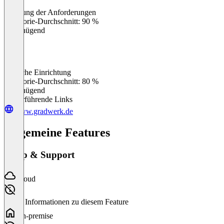
Erfüllung der Anforderungen
0
%
Kategorie-Durchschnitt: 90 %
Ungenügend
Einfache Einrichtung
0
%
Kategorie-Durchschnitt: 80 %
Ungenügend
Weiterführende Links
www.gradwerk.de
Allgemeine Features
Setup & Support
Cloud
Keine Informationen zu diesem Feature
On-premise