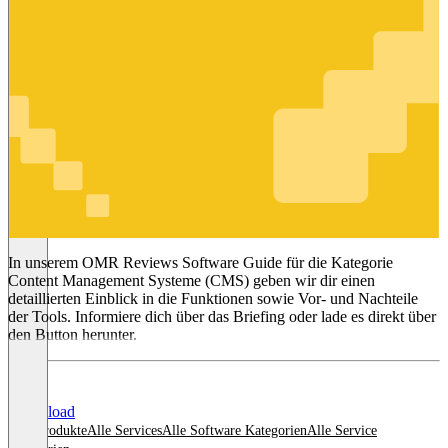
Content
Management
Systeme
(CMS)
In unserem OMR Reviews Software Guide für die Kategorie
Content Management Systeme (CMS) geben wir dir einen
detaillierten Einblick in die Funktionen sowie Vor- und Nachteile
der Tools. Informiere dich über das Briefing oder lade es direkt über
den Button herunter.
Download
Alle Produkte
Alle Services
Alle Software Kategorien
Alle Service