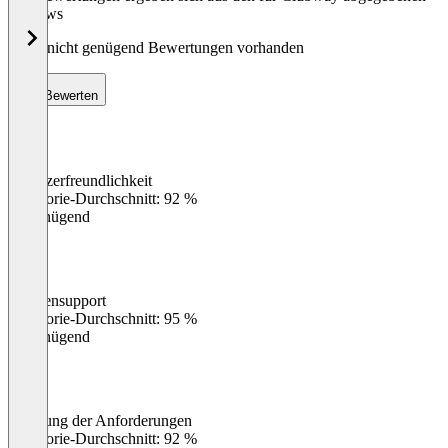
Reviews
Noch nicht genügend Bewertungen vorhanden
Bewerten
Benutzerfreundlichkeit
0
%
Kategorie-Durchschnitt: 92 %
Ungenügend
Kundensupport
0
%
Kategorie-Durchschnitt: 95 %
Ungenügend
Erfüllung der Anforderungen
0
%
Kategorie-Durchschnitt: 92 %