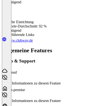
Ungenügend
Einfache Einrichtung
0
%
Kategorie-Durchschnitt: 92 %
Ungenügend
Weiterführende Links
www.clubway.de
Allgemeine Features
Setup & Support
Cloud
Keine Informationen zu diesem Feature
On-premise
Keine Informationen zu diesem Feature