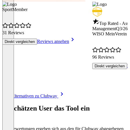
SportMember
Top Rated - Asso
Management
Q3/26
31 Reviews
WISO MeinVerein 
Reviews ansehen
Direkt vergleichen
96 Reviews
R
Direkt vergleichen
Item
Alle Alternativen zu Clubway
1
of
So schätzen User das Tool ein
8
Die Bewertungen ergeben sich aus den für Clubway abgegebenen