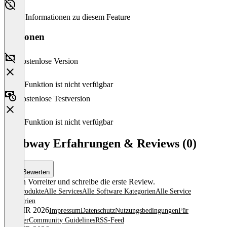
Keine Informationen zu diesem Feature
Versionen
Kostenlose Version
Diese Funktion ist nicht verfügbar
Kostenlose Testversion
Diese Funktion ist nicht verfügbar
Clubway Erfahrungen & Reviews (0)
Bewerten
Sei ein Vorreiter und schreibe die erste Review.
Alle Produkte
Alle Services
Alle Software Kategorien
Alle Service
Kategorien
© OMR 2026
Impressum
Datenschutz
Nutzungsbedingungen
Für
Anbieter
Community Guidelines
RSS-Feed