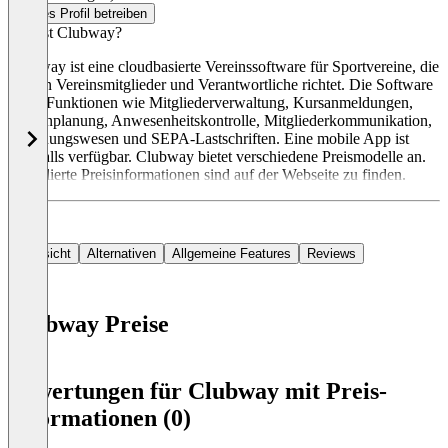
Dieses Profil betreiben
Was ist Clubway?
Clubway ist eine cloudbasierte Vereinssoftware für Sportvereine, die
sich an Vereinsmitglieder und Verantwortliche richtet. Die Software
bietet Funktionen wie Mitgliederverwaltung, Kursanmeldungen,
Terminplanung, Anwesenheitskontrolle, Mitgliederkommunikation,
Rechnungswesen und SEPA-Lastschriften. Eine mobile App ist
ebenfalls verfügbar. Clubway bietet verschiedene Preismodelle an.
Detaillierte Preisinformationen sind auf der Webseite zu finden.
Übersicht
Alternativen
Allgemeine Features
Reviews
Clubway Preise
Item
1
Bewertungen für Clubway mit Preis-
of
Informationen (0)
0