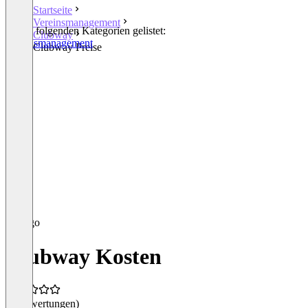
Startseite
Vereinsmanagement
In den folgenden Kategorien gelistet:
Clubway
Vereinsmanagement
Clubway Preise
Clubway Kosten
(0 Bewertungen)