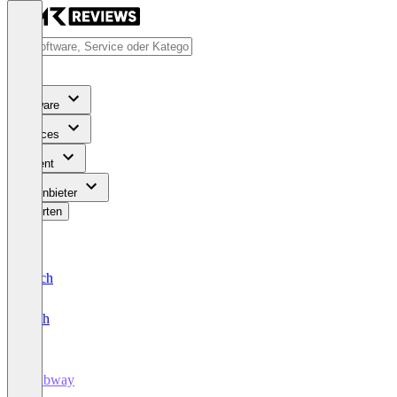
Software
Services
Content
Für Anbieter
Bewerten
Deutsch
English
Clubway