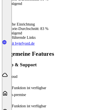
Ungenügend
Einfache Einrichtung
0
%
Kategorie-Durchschnitt: 83 %
Ungenügend
Weiterführende Links
Visit bytefyord.de
Allgemeine Features
Setup & Support
Cloud
Diese Funktion ist verfügbar
On-premise
Diese Funktion ist verfügbar