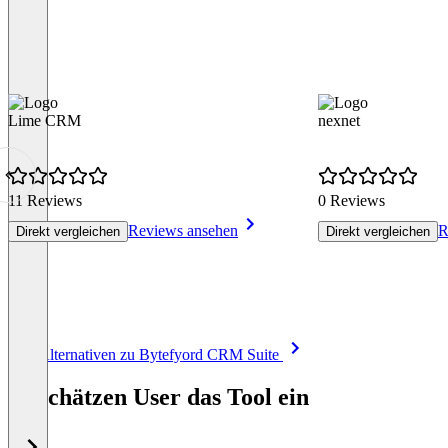
Lime CRM
nexnet
11 Reviews
0 Reviews
Reviews ansehen
R
Direkt vergleichen
Direkt vergleichen
Item
Alle Alternativen zu Bytefyord CRM Suite
1
of
So schätzen User das Tool ein
8