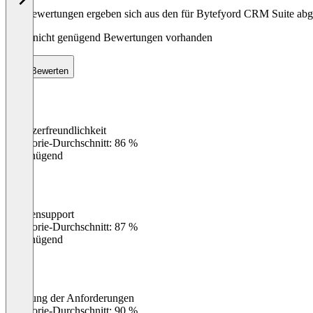
Die Bewertungen ergeben sich aus den für Bytefyord CRM Suite a
Noch nicht genügend Bewertungen vorhanden
Bewerten
Benutzerfreundlichkeit
0
%
Kategorie-Durchschnitt: 86 %
Ungenügend
Kundensupport
0
%
Kategorie-Durchschnitt: 87 %
Ungenügend
Erfüllung der Anforderungen
0
%
Kategorie-Durchschnitt: 90 %