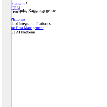
Startseite
CRM
In den folgenden Kategorien gelistet:
Bytefyord CRM Suite
CRM
Sales Platforms
Embedded Integration Platforms
Account Data Management
Revenue AI Platforms