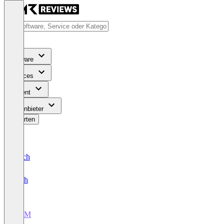
Software
Services
Content
Für Anbieter
Bewerten
Deutsch
English
CRM