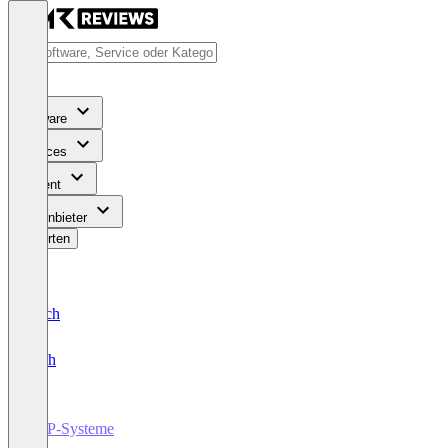
Software
Services
Content
Für Anbieter
Bewerten
Deutsch
English
ERP-Systeme