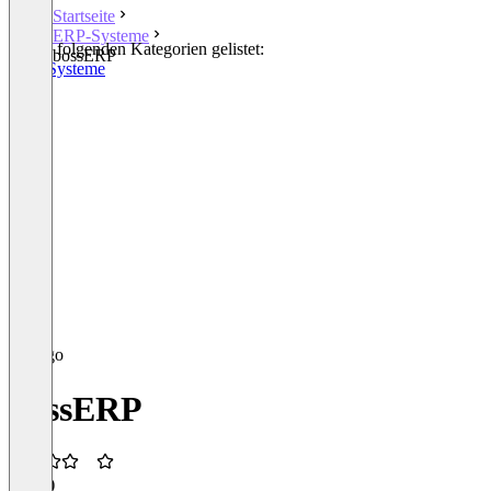
Startseite
ERP-Systeme
In den folgenden Kategorien gelistet:
bossERP
ERP-Systeme
bossERP
3,5
(1)