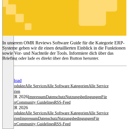
ERP-
Systeme
In unserem OMR Reviews Software Guide für die Kategorie ERP-
Systeme geben wir dir einen detaillierten Einblick in die Funktionen
sowie Vor- und Nachteile der Tools. Informiere dich über das
Briefing oder lade es direkt über den Button herunter.
Download
Alle Produkte
Alle Services
Alle Software Kategorien
Alle Service
Kategorien
© OMR 2026
Impressum
Datenschutz
Nutzungsbedingungen
Für
Anbieter
Community Guidelines
RSS-Feed
© OMR 2026
Alle Produkte
Alle Services
Alle Software Kategorien
Alle Service
Kategorien
Impressum
Datenschutz
Nutzungsbedingungen
Für
Anbieter
Community Guidelines
RSS-Feed