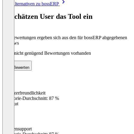
Item
Alle Alternativen zu bossERP
1
of
So schätzen User das Tool ein
8
Die Bewertungen ergeben sich aus den für bossERP abgegebenen
Reviews
Noch nicht genügend Bewertungen vorhanden
Bewerten
Benutzerfreundlichkeit
0
%
Kategorie-Durchschnitt: 87 %
Sehr gut
Kundensupport
0
%