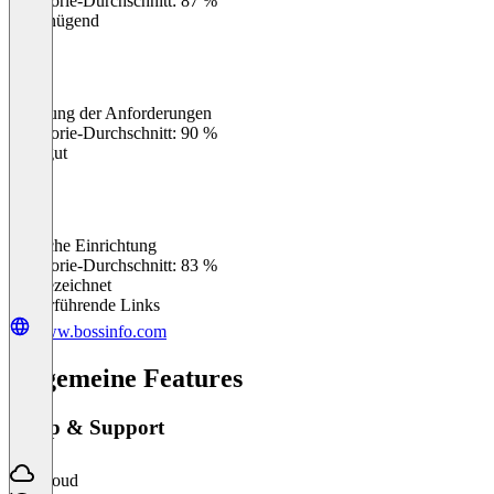
Kategorie-Durchschnitt: 87 %
Ungenügend
Erfüllung der Anforderungen
0
%
Kategorie-Durchschnitt: 90 %
Sehr gut
Einfache Einrichtung
0
%
Kategorie-Durchschnitt: 83 %
Ausgezeichnet
Weiterführende Links
www.bossinfo.com
Allgemeine Features
Setup & Support
Cloud