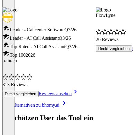
FlowLyne
Leader - Callcenter Software
Q3/26
Leader - AI Call Assistant
Q3/26
26 Reviews
Top Rated - AI Call Assistant
Q3/26
R
Direkt vergleichen
Top 100
2026
fonio.ai
313 Reviews
Reviews ansehen
Direkt vergleichen
Item
Alle Alternativen zu bhomy.ai
1
of
So schätzen User das Tool ein
8