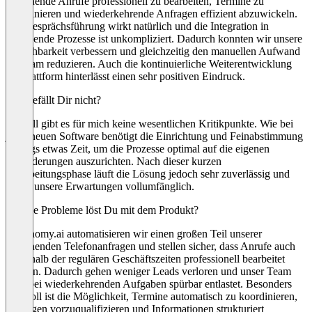
eingehende Anrufe professionell zu bearbeiten, Termine zu
koordinieren und wiederkehrende Anfragen effizient abzuwickeln.
Die Gesprächsführung wirkt natürlich und die Integration in
bestehende Prozesse ist unkompliziert. Dadurch konnten wir unsere
Erreichbarkeit verbessern und gleichzeitig den manuellen Aufwand
im Team reduzieren. Auch die kontinuierliche Weiterentwicklung
der Plattform hinterlässt einen sehr positiven Eindruck.
Was gefällt Dir nicht?
Aktuell gibt es für mich keine wesentlichen Kritikpunkte. Wie bei
jeder neuen Software benötigt die Einrichtung und Feinabstimmung
anfangs etwas Zeit, um die Prozesse optimal auf die eigenen
Anforderungen auszurichten. Nach dieser kurzen
Einarbeitungsphase läuft die Lösung jedoch sehr zuverlässig und
erfüllt unsere Erwartungen vollumfänglich.
Welche Probleme löst Du mit dem Produkt?
Mit bhomy.ai automatisieren wir einen großen Teil unserer
eingehenden Telefonanfragen und stellen sicher, dass Anrufe auch
außerhalb der regulären Geschäftszeiten professionell bearbeitet
werden. Dadurch gehen weniger Leads verloren und unser Team
wird bei wiederkehrenden Aufgaben spürbar entlastet. Besonders
wertvoll ist die Möglichkeit, Termine automatisch zu koordinieren,
Anfragen vorzuqualifizieren und Informationen strukturiert