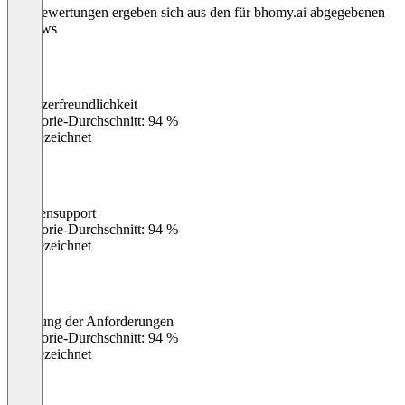
Die Bewertungen ergeben sich aus den für bhomy.ai abgegebenen
Reviews
Benutzerfreundlichkeit
0
%
Kategorie-Durchschnitt: 94 %
Ausgezeichnet
Kundensupport
0
%
Kategorie-Durchschnitt: 94 %
Ausgezeichnet
Erfüllung der Anforderungen
0
%
Kategorie-Durchschnitt: 94 %
Ausgezeichnet