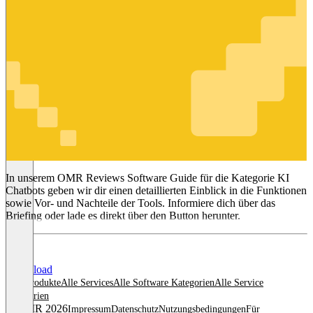
KI Chatbots
In unserem OMR Reviews Software Guide für die Kategorie KI
Chatbots geben wir dir einen detaillierten Einblick in die Funktionen
sowie Vor- und Nachteile der Tools. Informiere dich über das
Briefing oder lade es direkt über den Button herunter.
Download
Alle Produkte
Alle Services
Alle Software Kategorien
Alle Service
Kategorien
© OMR 2026
Impressum
Datenschutz
Nutzungsbedingungen
Für