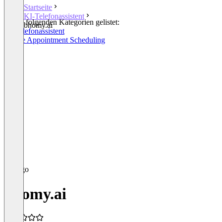
Startseite
KI-Telefonassistent
In den folgenden Kategorien gelistet:
bhomy.ai
KI-Telefonassistent
Online Appointment Scheduling
bhomy.ai