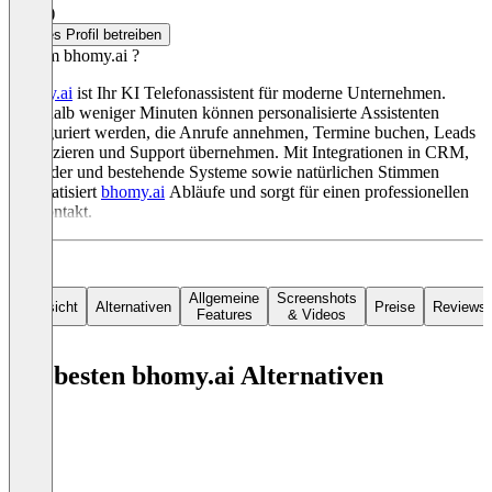
5,0
(1)
Dieses Profil betreiben
Warum bhomy.ai ?
bhomy.ai
ist Ihr KI Telefonassistent für moderne Unternehmen.
Innerhalb weniger Minuten können personalisierte Assistenten
konfiguriert werden, die Anrufe annehmen, Termine buchen, Leads
qualifizieren und Support übernehmen. Mit Integrationen in CRM,
Kalender und bestehende Systeme sowie natürlichen Stimmen
automatisiert
bhomy.ai
Abläufe und sorgt für einen professionellen
Erstkontakt.
Allgemeine
Screenshots
Übersicht
Alternativen
Preise
Reviews
Features
& Videos
Die besten bhomy.ai Alternativen