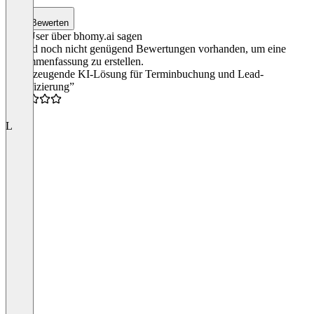
3
Bewerten
Was User über bhomy.ai sagen
Es sind noch nicht genügend Bewertungen vorhanden, um eine
Zusammenfassung zu erstellen.
“Überzeugende KI-Lösung für Terminbuchung und Lead-
Qualifizierung”
5.0
L