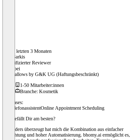
In den letzten 3 Monaten
Luis-Sarkis
Verifizierter Reviewer
CEO
bei
BeefTallows by G&K UG (Haftungsbeschränkt)
1-50 Mitarbeiter:innen
Branche: Kosmetik
Use cases:
KI-Telefonassistent
Online Appointment Scheduling
Was gefällt Dir am besten?
Besonders überzeugt hat mich die Kombination aus einfacher
Einrichtung und hoher Automatisierung. bhomy.ai ermöglicht es,