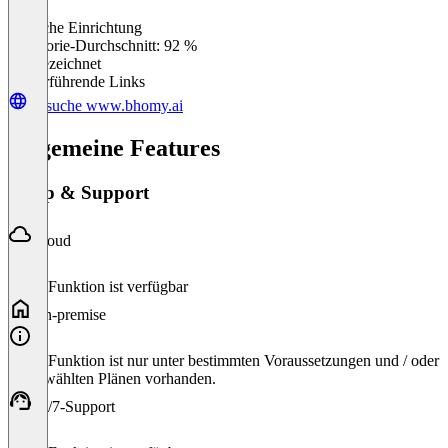
Einfache Einrichtung
0
%
Kategorie-Durchschnitt: 92 %
Ausgezeichnet
Weiterführende Links
Besuche www.bhomy.ai
Allgemeine Features
Setup & Support
Cloud
Diese Funktion ist verfügbar
On-premise
Diese Funktion ist nur unter bestimmten Voraussetzungen und / oder
ausgewählten Plänen vorhanden.
24/7-Support