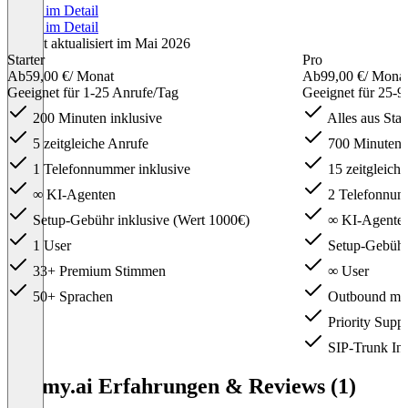
Preise im Detail
Preise im Detail
Zuletzt aktualisiert im Mai 2026
Starter
Pro
Ab
59,00 €
/ Monat
Ab
99,00 €
/ Mona
Geeignet für 1-25 Anrufe/Tag
Geeignet für 25-9
200 Minuten inklusive
Alles aus Sta
5 zeitgleiche Anrufe
700 Minuten i
1 Telefonnummer inklusive
15 zeitgleich
∞ KI-Agenten
2 Telefonnum
Setup-Gebühr inklusive (Wert 1000€)
∞ KI-Agente
1 User
Setup-Gebühr 
33+ Premium Stimmen
∞ User
50+ Sprachen
Outbound mö
Priority Suppo
SIP-Trunk Int
Item
1
bhomy.ai Erfahrungen & Reviews (1)
of