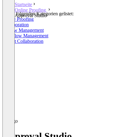
Startseite
Online Proofing
In den folgenden Kategorien gelistet:
Approval Studio
Online Proofing
Collaboration
Review Management
Workflow Management
Project Collaboration
Approval Studio