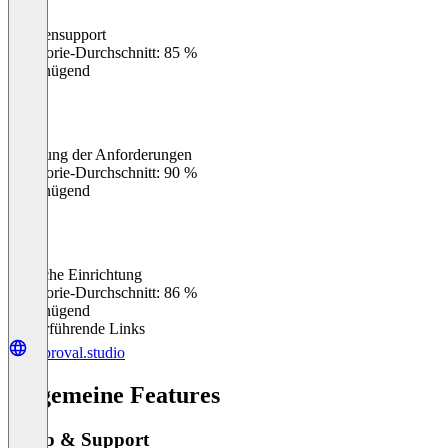
Kundensupport
0
%
Kategorie-Durchschnitt: 85 %
Ungenügend
Erfüllung der Anforderungen
0
%
Kategorie-Durchschnitt: 90 %
Ungenügend
Einfache Einrichtung
0
%
Kategorie-Durchschnitt: 86 %
Ungenügend
Weiterführende Links
approval.studio
Allgemeine Features
Setup & Support