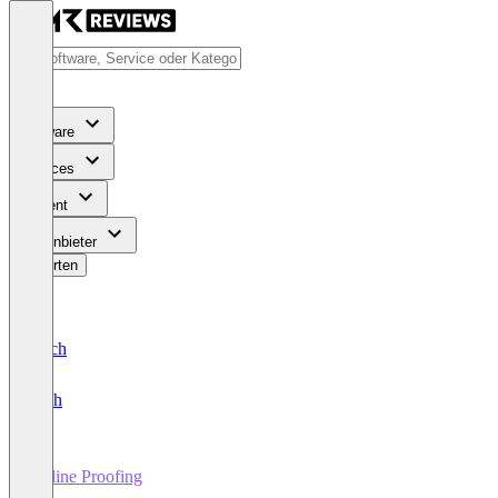
Software
Services
Content
Für Anbieter
Bewerten
Deutsch
English
Online Proofing