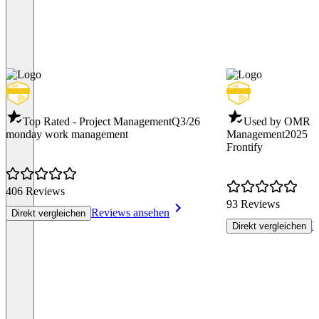
Top Rated - Project Management
Q3/26
Used by OMR -
monday work management
Management
2025
Frontify
406 Reviews
93 Reviews
Reviews ansehen
Direkt vergleichen
R
Direkt vergleichen