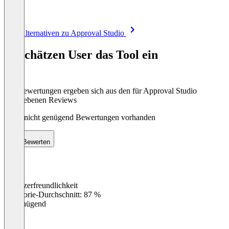
Item
Alle Alternativen zu Approval Studio
1
of
So schätzen User das Tool ein
8
Die Bewertungen ergeben sich aus den für Approval Studio
abgegebenen Reviews
Noch nicht genügend Bewertungen vorhanden
Bewerten
Benutzerfreundlichkeit
0
%
Kategorie-Durchschnitt: 87 %
Ungenügend