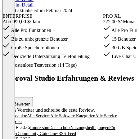
Preise im Detail
Zuletzt aktualisiert im Februar 2024
ENTERPRISE
PRO XL
Ab
5.999,00 $
/ Jahr
225,00 $
/ Monat
Alle Pro-Funktionen +
Alle Pro-Funk
Bis zu unbegrenzte Benutzer
15 Benutzer i
Große Speicheroptionen
30 GB Speich
Dedizierte Unterstützung Telefonleitung
Live-Chat-Unt
Item
Kostenlose Testversion (14 Tage)
1
of
Approval Studio Erfahrungen & Reviews
4
(0)
Bewerten
Sei ein Vorreiter und schreibe die erste Review.
Alle Produkte
Alle Services
Alle Software Kategorien
Alle Service
Kategorien
© OMR 2026
Impressum
Datenschutz
Nutzungsbedingungen
Für
Anbieter
Community Guidelines
RSS-Feed